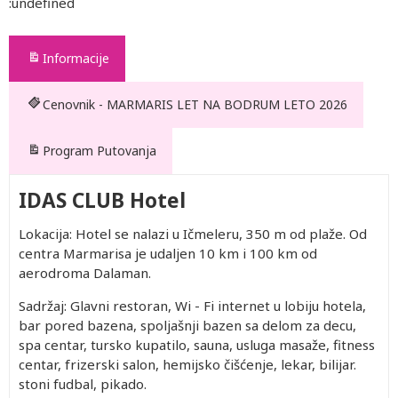
:undefined
Informacije
Cenovnik - MARMARIS LET NA BODRUM LETO 2026
Program Putovanja
IDAS CLUB Hotel
Lokacija: Hotel se nalazi u Ičmeleru, 350 m od plaže. Od
centra Marmarisa je udaljen 10 km i 100 km od
aerodroma Dalaman.
Sadržaj: Glavni restoran, Wi - Fi internet u lobiju hotela,
bar pored bazena, spoljašnji bazen sa delom za decu,
spa centar, tursko kupatilo, sauna, usluga masaže, fitness
centar, frizerski salon, hemijsko čišćenje, lekar, bilijar.
stoni fudbal, pikado.