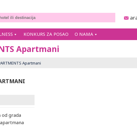
ar
LNESS
KONKURS ZA POSAO
O NAMA
NTS Apartmani
PARTMENTS Apartmani
PARTMANI
m od grada
s apartmana