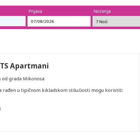
Prijava
Noćenja
TS Apartmani
m od grada Mikonosa
 rađen u tipičnom kikladskom stilu.Gosti mogu koristiti
i