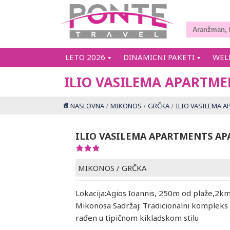
LETO 2026
DINAMICNI PAKETI
WEL
ILIO VASILEMA APARTME
NASLOVNA
MIKONOS
GRČKA
ILIO VASILEMA A
ILIO VASILEMA APARTMENTS A
MIKONOS
/
GRČKA
Lokacija:Agios Ioannis, 250m od plaže,2k
Mikonosa Sadržaj: Tradicionalni komplek
rađen u tipičnom kikladskom stilu