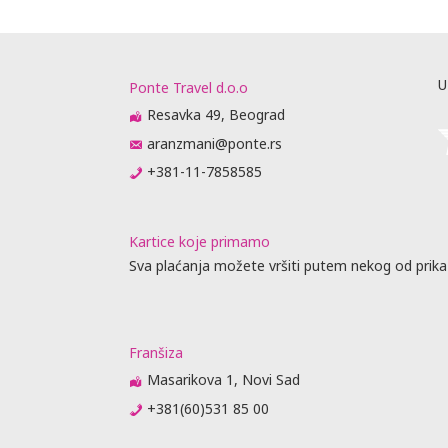
U
Ponte Travel d.o.o
Resavka 49, Beograd
aranzmani@ponte.rs
+381-11-7858585
Kartice koje primamo
Sva plaćanja možete vršiti putem nekog od prika
Franšiza
Masarikova 1, Novi Sad
+381(60)531 85 00