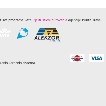
z sve programe važe
Opšti uslovi putovanja
agencije Ponte Travel.
zanih kartičnih sistema