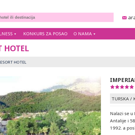
ar
LNESS
KONKURS ZA POSAO
O NAMA
T HOTEL
RESORT HOTEL
IMPERIA
TURSKA
/
Nalazi se u
Antalije i 
1992. a pos