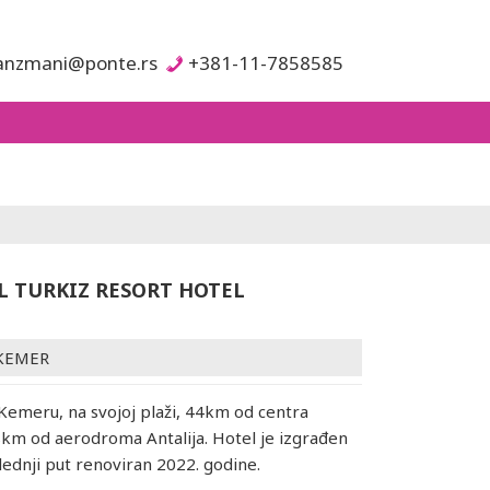
anzmani@ponte.rs
+381-11-7858585
L TURKIZ RESORT HOTEL
KEMER
 Kemeru, na svojoj plaži, 44km od centra
58km od aerodroma Antalija. Hotel je izgrađen
lednji put renoviran 2022. godine.