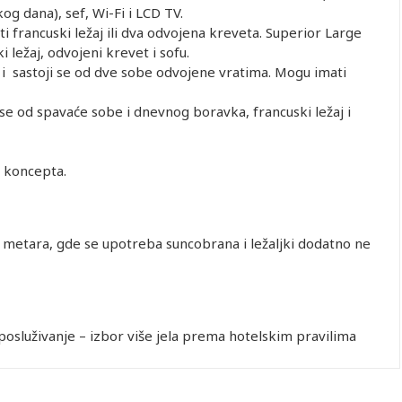
g dana), sef, Wi-Fi i LCD TV.
 francuski ležaj ili dva odvojena kreveta. Superior Large
 ležaj, odvojeni krevet i sofu.
i sastoji se od dve sobe odvojene vratima. Mogu imati
 se od spavaće sobe i dnevnog boravka, francuski ležaj i
n koncepta.
5 metara, gde se upotreba suncobrana i ležaljki dodatno ne
moposluživanje – izbor više jela prema hotelskim pravilima