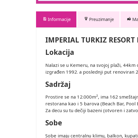
Informacije
Preuzimanje
M
IMPERIAL TURKIZ RESORT
Lokacija
Nalazi se u Kemeru, na svojoj plaži, 44km 
izgrađen 1992. a poslednji put renoviran 
Sadržaj
Prostire se na 12.000m², ima 162 smeštajne
restorana kao i 5 barova (Beach Bar, Pool 
Za decu su tu dečiji bazeni (otvoren i zatvo
Sobe
Sobe imaju centralnu klimu, balkon, kupati