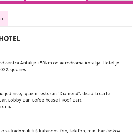
ap
 HOTEL
od centra Antalije i 58km od aerodroma Antalija. Hotel je
2022. godine.
 jedinice, glavni restoran “Diamond”, dva à la carte
Bar, Lobby Bar, Cofee house i Roof Bar).
reni).
lo sa kadom ili tuš kabinom, fen, telefon, mini bar (sokovi