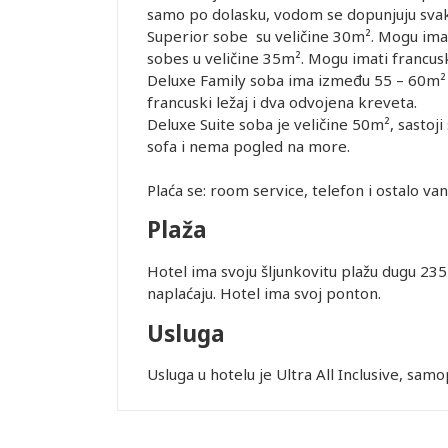
samo po dolasku, vodom se dopunjuju svako
Superior sobe su veličine 30m². Mogu imati
sobes u veličine 35m². Mogu imati francuski
Deluxe Family soba ima između 55 – 60m² 
francuski ležaj i dva odvojena kreveta.
Deluxe Suite soba je veličine 50m², sastoji
sofa i nema pogled na more.
Leaflet
Plaća se: room service, telefon i ostalo va
Plaža
Hotel ima svoju šljunkovitu plažu dugu 23
naplaćaju. Hotel ima svoj ponton.
Usluga
Usluga u hotelu je Ultra All Inclusive, sa