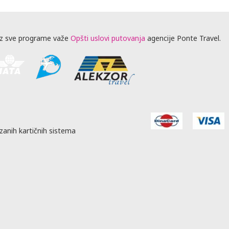
z sve programe važe
Opšti uslovi putovanja
agencije Ponte Travel.
zanih kartičnih sistema