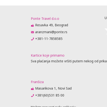
U
Ponte Travel d.o.o
Resavka 49, Beograd
aranzmani@ponte.rs
+381-11-7858585
Kartice koje primamo
Sva plaćanja možete vršiti putem nekog od prika
Franšiza
Masarikova 1, Novi Sad
+381(60)531 85 00