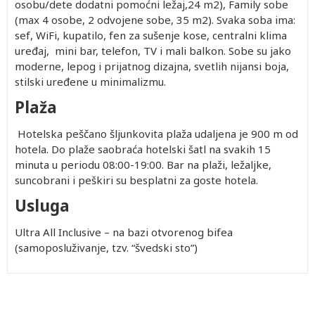
osobu/dete dodatni pomoćni ležaj,24 m2), Family sobe
(max 4 osobe, 2 odvojene sobe, 35 m2). Svaka soba ima:
sef, WiFi, kupatilo, fen za sušenje kose, centralni klima
uređaj, mini bar, telefon, TV i mali balkon. Sobe su jako
moderne, lepog i prijatnog dizajna, svetlih nijansi boja,
stilski uređene u minimalizmu.
Plaža
Hotelska peščano šljunkovita plaža udaljena je 900 m od
hotela. Do plaže saobraća hotelski šatl na svakih 15
minuta u periodu 08:00-19:00. Bar na plaži, ležaljke,
suncobrani i peškiri su besplatni za goste hotela.
Usluga
Ultra All Inclusive – na bazi otvorenog bifea
(samoposluživanje, tzv. “švedski sto”)