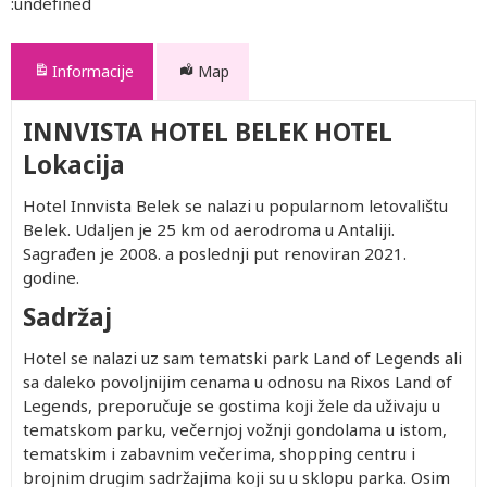
:undefined
Informacije
Map
INNVISTA HOTEL BELEK HOTEL
Lokacija
Hotel Innvista Belek se nalazi u popularnom letovalištu
Belek. Udaljen je 25 km od aerodroma u Antaliji.
Sagrađen je 2008. a poslednji put renoviran 2021.
godine.
Sadržaj
Hotel se nalazi uz sam tematski park Land of Legends ali
sa daleko povoljnijim cenama u odnosu na Rixos Land of
Legends, preporučuje se gostima koji žele da uživaju u
tematskom parku, večernjoj vožnji gondolama u istom,
tematskim i zabavnim večerima, shopping centru i
brojnim drugim sadržajima koji su u sklopu parka. Osim