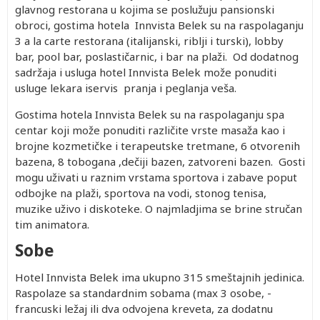
glavnog restorana u kojima se poslužuju pansionski
obroci, gostima hotela Innvista Belek su na raspolaganju
3 a la carte restorana (italijanski, riblji i turski), lobby
bar, pool bar, poslastičarnic, i bar na plaži. Od dodatnog
sadržaja i usluga hotel Innvista Belek može ponuditi
usluge lekara iservis pranja i peglanja veša.
Gostima hotela Innvista Belek su na raspolaganju spa
centar koji može ponuditi različite vrste masaža kao i
brojne kozmetičke i terapeutske tretmane, 6 otvorenih
bazena, 8 tobogana ,dečiji bazen, zatvoreni bazen. Gosti
mogu uživati u raznim vrstama sportova i zabave poput
odbojke na plaži, sportova na vodi, stonog tenisa,
muzike uživo i diskoteke. O najmladjima se brine stručan
tim animatora.
Sobe
Hotel Innvista Belek ima ukupno 315 smeštajnih jedinica.
Raspolaze sa standardnim sobama (max 3 osobe, -
francuski ležaj ili dva odvojena kreveta, za dodatnu