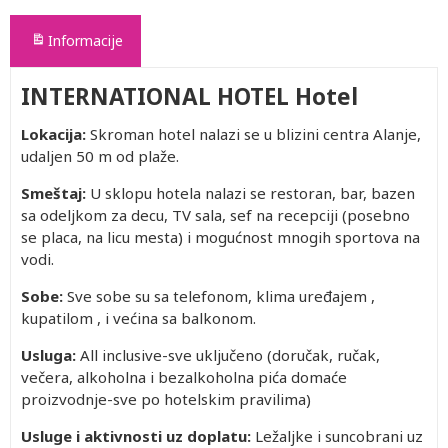
Informacije
INTERNATIONAL HOTEL Hotel
Lokacija:
Skroman hotel nalazi se u blizini centra Alanje,
udaljen 50 m od plaže.
Smeštaj:
U sklopu hotela nalazi se restoran, bar, bazen
sa odeljkom za decu, TV sala, sef na recepciji (posebno
se placa, na licu mesta) i mogućnost mnogih sportova na
vodi.
Sobe:
Sve sobe su sa telefonom, klima uređajem ,
kupatilom , i većina sa balkonom.
Usluga:
All inclusive-sve uključeno (doručak, ručak,
večera, alkoholna i bezalkoholna pića domaće
proizvodnje-sve po hotelskim pravilima)
Usluge i aktivnosti uz doplatu:
Ležaljke i suncobrani uz