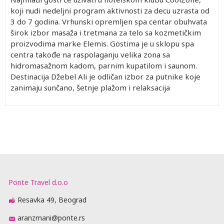
koji nudi nedeljni program aktivnosti za decu uzrasta od
3 do 7 godina. Vrhunski opremljen spa centar obuhvata
širok izbor masaža i tretmana za telo sa kozmetičkim
proizvodima marke Elemis. Gostima je u sklopu spa
centra takođe na raspolaganju velika zona sa
hidromasažnom kadom, parnim kupatilom i saunom.
Destinacija Džebel Ali je odličan izbor za putnike koje
zanimaju sunčano, šetnje plažom i relaksacija
Ponte Travel d.o.o
Resavka 49, Beograd
aranzmani@ponte.rs