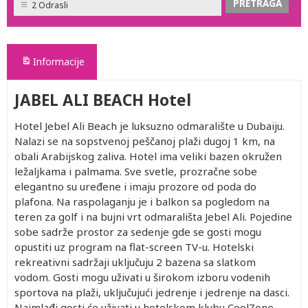
2 Odrasli
Informacije
JABEL ALI BEACH Hotel
Hotel Jebel Ali Beach je luksuzno odmaralište u Dubaiju.
Nalazi se na sopstvenoj peščanoj plaži dugoj 1 km, na
obali Arabijskog zaliva. Hotel ima veliki bazen okružen
ležaljkama i palmama. Sve svetle, prozračne sobe
elegantno su uređene i imaju prozore od poda do
plafona. Na raspolaganju je i balkon sa pogledom na
teren za golf i na bujni vrt odmarališta Jebel Ali. Pojedine
sobe sadrže prostor za sedenje gde se gosti mogu
opustiti uz program na flat-screen TV-u. Hotelski
rekreativni sadržaji uključuju 2 bazena sa slatkom
vodom. Gosti mogu uživati u širokom izboru vodenih
sportova na plaži, uključujući jedrenje i jedrenje na dasci.
Najmlađi gosti će uživati u hotelskom klubu CoolZone,