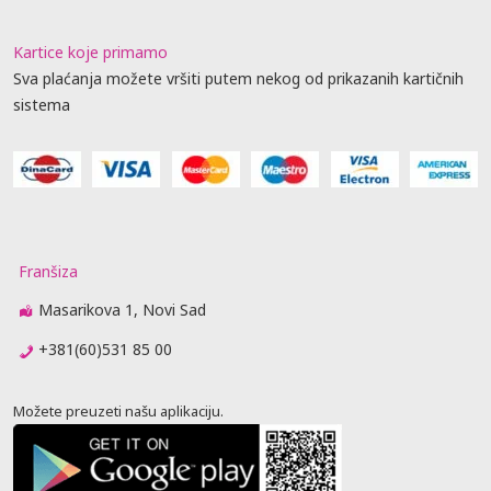
Kartice koje primamo
Sva plaćanja možete vršiti putem nekog od prikazanih kartičnih
sistema
Franšiza
Masarikova 1, Novi Sad
+381(60)531 85 00
Možete preuzeti našu aplikaciju.