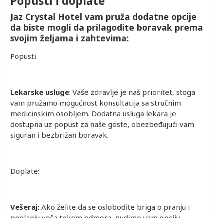
Popusti i doplate
Jaz Crystal Hotel vam pruža dodatne opcije
da biste mogli da prilagodite boravak prema
svojim željama i zahtevima:
Popusti
Lekarske usluge
: Vaše zdravlje je naš prioritet, stoga
vam pružamo mogućnost konsultacija sa stručnim
medicinskim osobljem. Dodatna usluga lekara je
dostupna uz popust za naše goste, obezbeđujući vam
siguran i bezbrižan boravak.
Doplate
:
Vešeraj:
Ako želite da se oslobodite briga o pranju i
peglanju veša tokom odmora, nudimo vam opciju