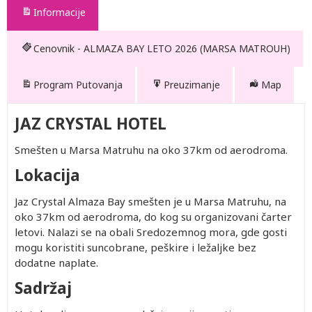
Informacije
Cenovnik - ALMAZA BAY LETO 2026 (MARSA MATROUH)
Program Putovanja
Preuzimanje
Map
JAZ CRYSTAL HOTEL
Smešten u Marsa Matruhu na oko 37km od aerodroma.
Lokacija
Jaz Crystal Almaza Bay smešten je u Marsa Matruhu, na
oko 37km od aerodroma, do kog su organizovani čarter
letovi. Nalazi se na obali Sredozemnog mora, gde gosti
mogu koristiti suncobrane, peškire i ležaljke bez
dodatne naplate.
Sadržaj