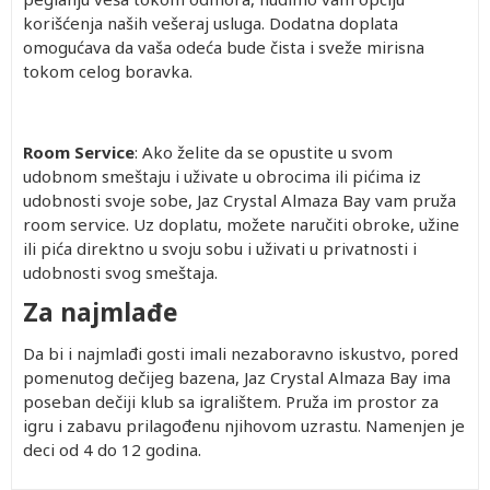
korišćenja naših vešeraj usluga. Dodatna doplata
omogućava da vaša odeća bude čista i sveže mirisna
tokom celog boravka.
Room Service
: Ako želite da se opustite u svom
udobnom smeštaju i uživate u obrocima ili pićima iz
udobnosti svoje sobe, Jaz Crystal Almaza Bay vam pruža
room service. Uz doplatu, možete naručiti obroke, užine
ili pića direktno u svoju sobu i uživati u privatnosti i
udobnosti svog smeštaja.
Za najmlađe
Da bi i najmlađi gosti imali nezaboravno iskustvo, pored
pomenutog dečijeg bazena, Jaz Crystal Almaza Bay ima
poseban dečiji klub sa igralištem. Pruža im prostor za
igru i zabavu prilagođenu njihovom uzrastu. Namenjen je
deci od 4 do 12 godina.