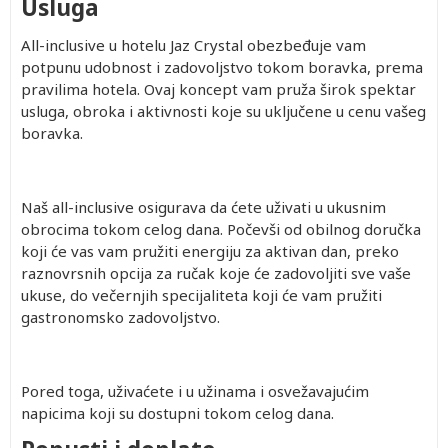
Usluga
All-inclusive u hotelu Jaz Crystal obezbeđuje vam
potpunu udobnost i zadovoljstvo tokom boravka, prema
pravilima hotela. Ovaj koncept vam pruža širok spektar
usluga, obroka i aktivnosti koje su uključene u cenu vašeg
boravka.
Naš all-inclusive osigurava da ćete uživati u ukusnim
obrocima tokom celog dana. Počevši od obilnog doručka
koji će vas vam pružiti energiju za aktivan dan, preko
raznovrsnih opcija za ručak koje će zadovoljiti sve vaše
ukuse, do večernjih specijaliteta koji će vam pružiti
gastronomsko zadovoljstvo.
Pored toga, uživaćete i u užinama i osvežavajućim
napicima koji su dostupni tokom celog dana.