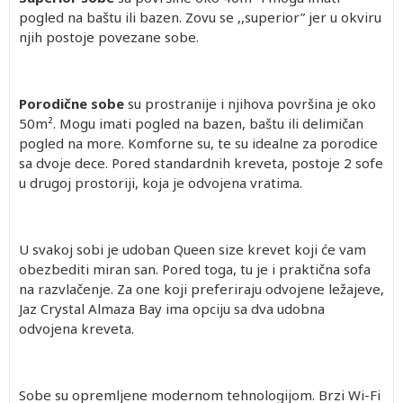
pogled na baštu ili bazen. Zovu se ,,superior” jer u okviru
njih postoje povezane sobe.
Porodične sobe
su prostranije i njihova površina je oko
50m². Mogu imati pogled na bazen, baštu ili delimičan
pogled na more. Komforne su, te su idealne za porodice
sa dvoje dece. Pored standardnih kreveta, postoje 2 sofe
u drugoj prostoriji, koja je odvojena vratima.
U svakoj sobi je udoban Queen size krevet koji će vam
obezbediti miran san. Pored toga, tu je i praktična sofa
na razvlačenje. Za one koji preferiraju odvojene ležajeve,
Jaz Crystal Almaza Bay ima opciju sa dva udobna
odvojena kreveta.
Sobe su opremljene modernom tehnologijom. Brzi Wi-Fi