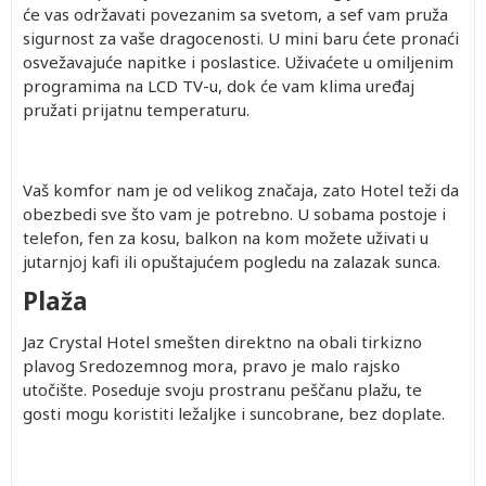
će vas održavati povezanim sa svetom, a sef vam pruža
sigurnost za vaše dragocenosti. U mini baru ćete pronaći
osvežavajuće napitke i poslastice. Uživaćete u omiljenim
programima na LCD TV-u, dok će vam klima uređaj
pružati prijatnu temperaturu.
Vaš komfor nam je od velikog značaja, zato Hotel teži da
obezbedi sve što vam je potrebno. U sobama postoje i
telefon, fen za kosu, balkon na kom možete uživati u
jutarnjoj kafi ili opuštajućem pogledu na zalazak sunca.
Plaža
Jaz Crystal Hotel smešten direktno na obali tirkizno
plavog Sredozemnog mora, pravo je malo rajsko
utočište. Poseduje svoju prostranu peščanu plažu, te
gosti mogu koristiti ležaljke i suncobrane, bez doplate.