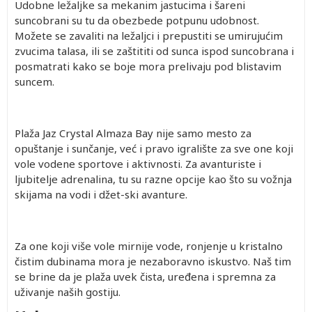
Udobne ležaljke sa mekanim jastucima i šareni
suncobrani su tu da obezbede potpunu udobnost.
Možete se zavaliti na ležaljci i prepustiti se umirujućim
zvucima talasa, ili se zaštititi od sunca ispod suncobrana i
posmatrati kako se boje mora prelivaju pod blistavim
suncem.
Plaža Jaz Crystal Almaza Bay nije samo mesto za
opuštanje i sunčanje, već i pravo igralište za sve one koji
vole vodene sportove i aktivnosti. Za avanturiste i
ljubitelje adrenalina, tu su razne opcije kao što su vožnja
skijama na vodi i džet-ski avanture.
Za one koji više vole mirnije vode, ronjenje u kristalno
čistim dubinama mora je nezaboravno iskustvo. Naš tim
se brine da je plaža uvek čista, uređena i spremna za
uživanje naših gostiju.