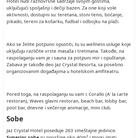
Hotel nudi raznovrsne sadržaje svojim gostima,
uključujući spoljašnji i dečiji bazen. Za one koji vole
aktivnosti, dostupni su: teretana, stoni tenis, boćanje,
pikado, tereni za košarku, fudbal i odbojku na plaži.
Ako se želite potpuno opustiti, tu su wellness usluge koje
uključuju različite vrste masaža i tretmana. Takođe, na
raspolaganju vam je i sauna za potpuni mir i opuštanje.
Zabava je takođe deo Jaz Crystal Resorta, sa posebno
organizovanim događajima u hotelskom amfiteatru.
Pored toga, na raspolaganju su vam i: Corallo (A' la carte
restoran), Waves glavni restoran, beach bar, lobby bar,
pool bar, dnevne i večernje animacije, mini club.
Sobe
Jaz Crystal Hotel poseduje 263 smeštajne jedinice.
Superior sobe
su površine oko 40m² i mogu imati