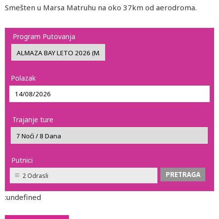
Smešten u Marsa Matruhu na oko 37km od aerodroma.
Program Putovanja
Polazak
Trajanje ture
Putnici
2 Odrasli
:undefined