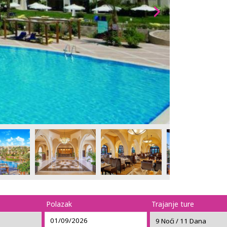
Polazak
Trajanje ture