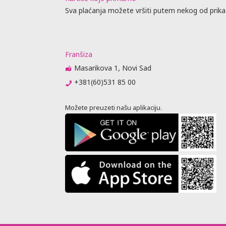
nu leta
Sva plaćanja možete vršiti putem nekog od prika
sati u
oguće
kiranja.
zima brigu o
Franšiza
vio
Masarikova 1, Novi Sad
ćnih i
+381(60)531 85 00
iti predmet
nizator
Možete preuzeti našu aplikaciju.
NE
A.
n ručni
e snosi
 nije
i, gelovi,
 avio-