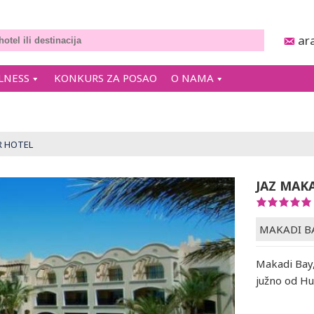
ar
LNESS
KONKURS ZA POSAO
O NAMA
R HOTEL
JAZ MAK
MAKADI B
Makadi Bay,
južno od Hu