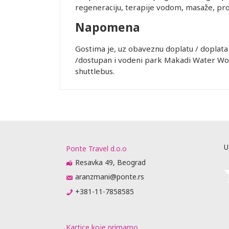
vnik
regeneraciju, terapije vodom, masaže, pr
u agencije
Napomena
je, predaju
jenja (
Gostima je, uz obaveznu doplatu / doplata 
 nije stigao
/dostupan i vodeni park Makadi Water Wo
 se otkazne
shuttlebus.
m 6 meseci
ator
ovoran ako
putne
U
Ponte Travel d.o.o
e isprave
va.
Resavka 49, Beograd
PITAJU O
aranzmani@ponte.rs
M ILI
+381-11-7858585
PASOŠU SA
OZ AVIONOM:
je vreme
Kartice koje primamo