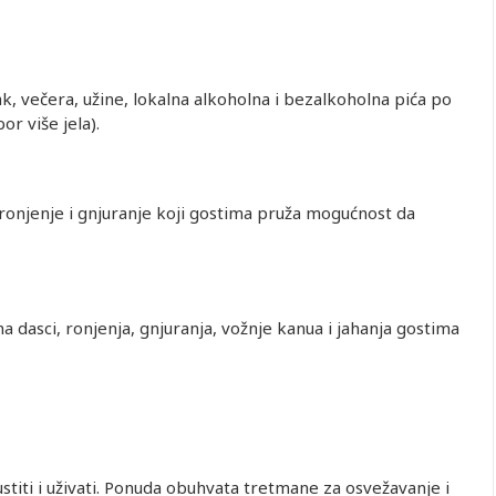
čak, večera, užine, lokalna alkoholna i bezalkoholna pića po
r više jela).
ronjenje i gnjuranje koji gostima pruža mogućnost da
a dasci, ronjenja, gnjuranja, vožnje kanua i jahanja gostima
titi i uživati. Ponuda obuhvata tretmane za osvežavanje i