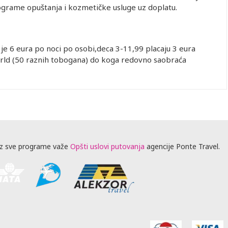
ograme opuštanja i kozmetičke usluge uz doplatu.
je 6 eura po noci po osobi,deca 3-11,99 placaju 3 eura
rld (50 raznih tobogana) do koga redovno saobraća
z sve programe važe
Opšti uslovi putovanja
agencije Ponte Travel.