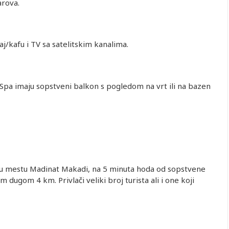
arova.
j/kafu i TV sa satelitskim kanalima.
Spa imaju sopstveni balkon s pogledom na vrt ili na bazen
 u mestu Madinat Makadi, na 5 minuta hoda od sopstvene
dugom 4 km. Privlači veliki broj turista ali i one koji