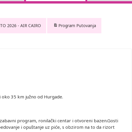
TO 2026 - AIR CAIRO
Program Putovanja
 i oko 35 km južno od Hurgade.
i zabavni program, ronilački centar i otvoreni bazen.Gosti
edovanje i opuštanje uz piće, s obzirom na to da rizort