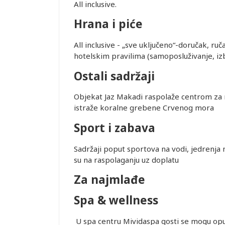
iju,
All inclusive.
 zabranjeno
Hrana i piće
 prilikom
 U najvećem
All inclusive - „sve uključeno“-doručak, ru
je, što može
hotelskim pravilima (samoposluživanje, izbo
si od
Ostali sadržaji
rasporedu
ta ili
Objekat Jaz Makadi raspolaže centrom za 
prisustvo).
istraže koralne grebene Crvenog mora
me obaveste
da
Sport i zabava
 biti
raćajna
Sadržaji poput sportova na vodi, jedrenja n
dino ovlašćen
su na raspolaganju uz doplatu
Za najmlađe
Spa & wellness
obijanja
U spa centru Mividaspa gosti se mogu opus