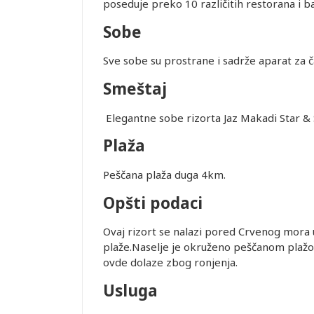
SMEŠTAJ U
poseduje preko 10 različitih restorana i b
REMENA
Sobe
NCE
Sve sobe su prostrane i sadrže aparat za ča
r ima
Smeštaj
.2026.
iguranje
Elegantne sobe rizorta Jaz Makadi Star & 
OGRAD.
Plaža
Leaflet
Peščana plaža duga 4km.
uštaju
Opšti podaci
recepciji
lobiju, ali
Ovaj rizort se nalazi pored Crvenog mora
garantuje
plaže.Naselje je okruženo peščanom plažom 
nja Wi-Fi
ovde dolaze zbog ronjenja.
 uticati.
objektivnih
Usluga
po principu