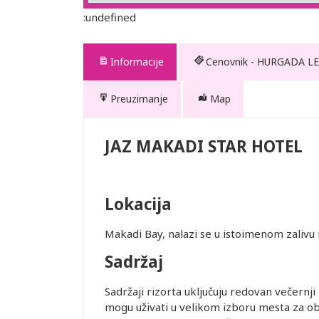
:undefined
Informacije
Cenovnik - HURGADA LE
Preuzimanje
Map
OTEL
JAZ MAKADI STAR HOTEL
Lokacija
ednjem kursu
ur-ima i
Makadi Bay, nalazi se u istoimenom zalivu
or zadržava
Sadržaj
STRANE
Sadržaji rizorta uključuju redovan večernj
 DANA PRED
mogu uživati u velikom izboru mesta za ob