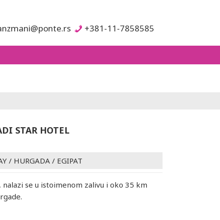
anzmani@ponte.rs
+381-11-7858585
ADI STAR HOTEL
AY
/
HURGADA
/
EGIPAT
 nalazi se u istoimenom zalivu i oko 35 km
rgade.