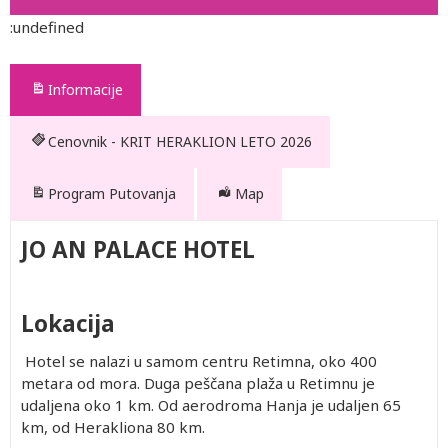
:undefined
Informacije
Cenovnik - KRIT HERAKLION LETO 2026
Program Putovanja
Map
JO AN PALACE HOTEL
Lokacija
Hotel se nalazi u samom centru Retimna, oko 400
metara od mora. Duga peščana plaža u Retimnu je
udaljena oko 1 km. Od aerodroma Hanja je udaljen 65
km, od Herakliona 80 km.