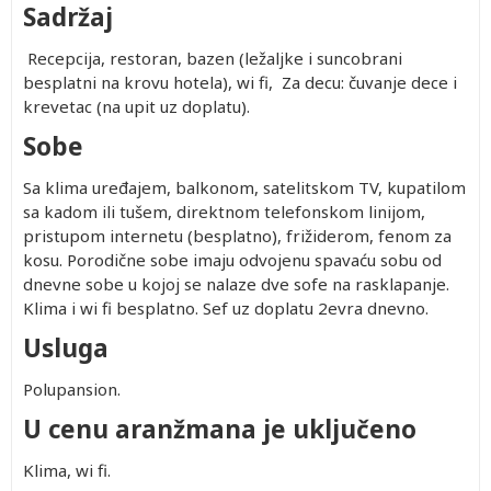
Sadržaj
Recepcija, restoran, bazen (ležaljke i suncobrani
besplatni na krovu hotela), wi fi, Za decu: čuvanje dece i
krevetac (na upit uz doplatu).
Sobe
Sa klima uređajem, balkonom, satelitskom TV, kupatilom
sa kadom ili tušem, direktnom telefonskom linijom,
pristupom internetu (besplatno), frižiderom, fenom za
kosu. Porodične sobe imaju odvojenu spavaću sobu od
dnevne sobe u kojoj se nalaze dve sofe na rasklapanje.
Klima i wi fi besplatno. Sef uz doplatu 2evra dnevno.
Usluga
Polupansion.
U cenu aranžmana je uključeno
Klima, wi fi.