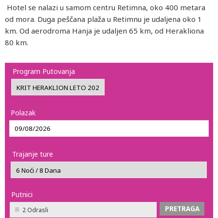
Hotel se nalazi u samom centru Retimna, oko 400 metara
od mora. Duga peščana plaža u Retimnu je udaljena oko 1
km. Od aerodroma Hanja je udaljen 65 km, od Herakliona
80 km.
Program Putovanja
Polazak
Trajanje ture
Putnici
2 Odrasli