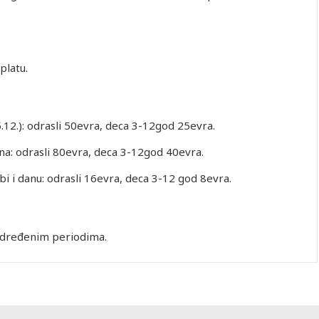
platu.
.12.): odrasli 50evra, deca 3-12god 25evra.
a: odrasli 80evra, deca 3-12god 40evra.
i i danu: odrasli 16evra, deca 3-12 god 8evra.
 određenim periodima.