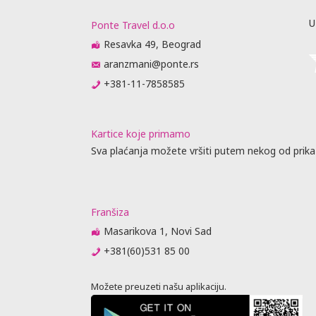
U
Ponte Travel d.o.o
Resavka 49, Beograd
aranzmani@ponte.rs
+381-11-7858585
Kartice koje primamo
Sva plaćanja možete vršiti putem nekog od prika
Franšiza
Masarikova 1, Novi Sad
+381(60)531 85 00
Možete preuzeti našu aplikaciju.