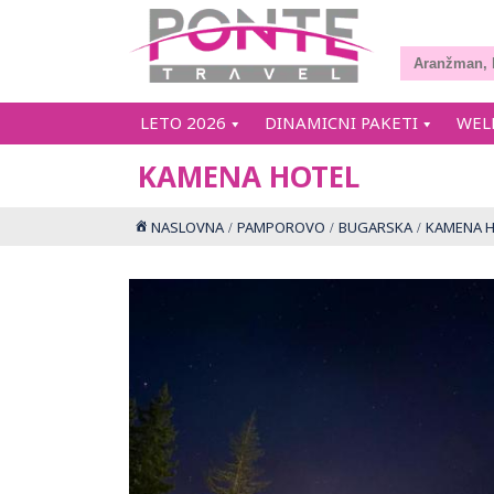
LETO 2026
DINAMICNI PAKETI
WEL
KAMENA HOTEL
NASLOVNA
PAMPOROVO
BUGARSKA
KAMENA 