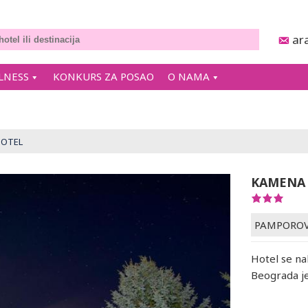
ar
LNESS
KONKURS ZA POSAO
O NAMA
HOTEL
KAMENA
PAMPORO
Hotel se na
Beograda j