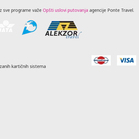
z sve programe važe
Opšti uslovi putovanja
agencije Ponte Travel.
zanih kartičnih sistema