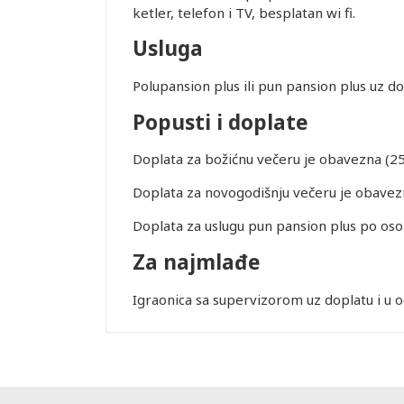
ketler, telefon i TV, besplatan wi fi.
Usluga
Polupansion plus ili pun pansion plus uz do
Popusti i doplate
Leaflet
Doplata za božićnu večeru je obavezna (25
Doplata za novogodišnju večeru je obavezn
Doplata za uslugu pun pansion plus po osob
Za najmlađe
Igraonica sa supervizorom uz doplatu i u