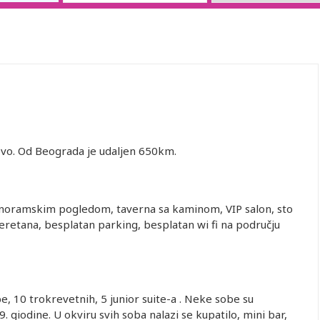
rovo. Od Beograda je udaljen 650km.
panoramskim pogledom, taverna sa kaminom, VIP salon, sto
teretana, besplatan parking, besplatan wi fi na području
 10 trokrevetnih, 5 junior suite-a . Neke sobe su
giodine. U okviru svih soba nalazi se kupatilo, mini bar,