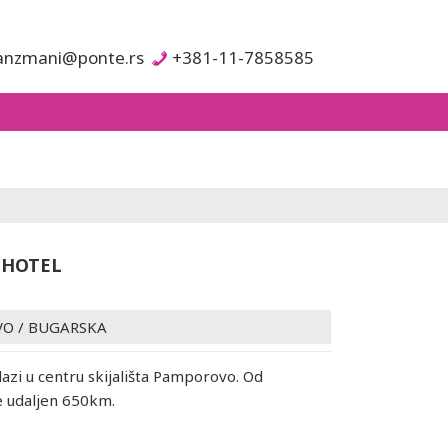
anzmani@ponte.rs
+381-11-7858585
 HOTEL
VO
/
BUGARSKA
lazi u centru skijališta Pamporovo. Od
e udaljen 650km.