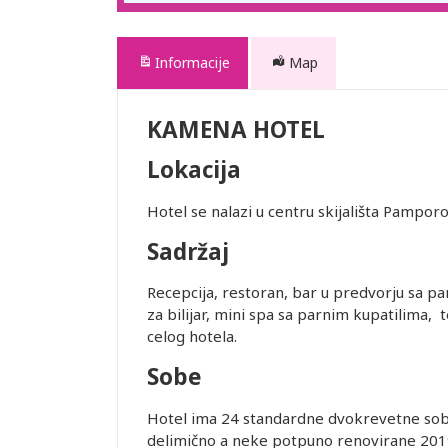
Informacije
Map
KAMENA HOTEL
Lokacija
Hotel se nalazi u centru skijališta Pampo
Sadržaj
Recepcija, restoran, bar u predvorju sa 
za bilijar, mini spa sa parnim kupatilima, 
celog hotela.
Sobe
Hotel ima 24 standardne dvokrevetne sobe,
delimično a neke potpuno renovirane 2019. 