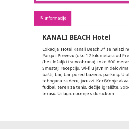
Informacije
KANALI BEACH Hotel
Lokacija: Hotel Kanali Beach 3* se nalazi
Pargu i Prevezu (oko 12 kilometara od Pr
(bez ležaljki i suncobrana) i oko 600 meta
Smestaj: recepciju, wi-fi u javnim delovima
bašti, bar, bar pored bazena, parking. U o
tobogana za decu, jacuzzi. Korišćenje akva
fudbal, teren za tenis, dečije igralište. So
terasu. Usluga: nocenje s doruckom