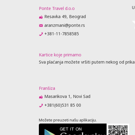
U
Ponte Travel d.o.o
Resavka 49, Beograd
aranzmani@ponte.rs
+381-11-7858585
Kartice koje primamo
Sva plaćanja možete vršiti putem nekog od prika
Franšiza
Masarikova 1, Novi Sad
+381(60)531 85 00
Možete preuzeti našu aplikaciju.