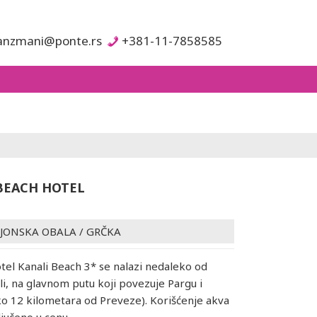
anzmani@ponte.rs
+381-11-7858585
BEACH HOTEL
JONSKA OBALA
/
GRČKA
otel Kanali Beach 3* se nalazi nedaleko od
i, na glavnom putu koji povezuje Pargu i
o 12 kilometara od Preveze). Korišćenje akva