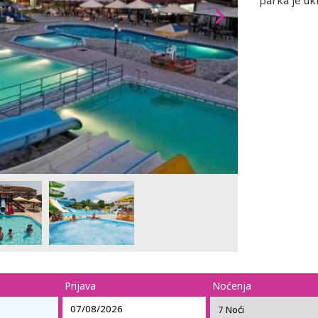
parka je uk
Prijava
Noćenja