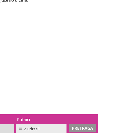
ljučeno u cenu
Putnici
2 Odrasli