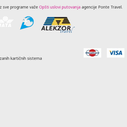
z sve programe važe
Opšti uslovi putovanja
agencije Ponte Travel.
zanih kartičnih sistema