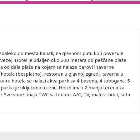
 nedaleko od mesta Kanali, na glavnom putu koji povezuje
eveze). Hotel je udaljen oko 200 metara od peščane plaže
ra od dela plaže na kojem se nalaze barovi i taverne
 hotela (besplatno), restoran u glavnoj zgradi, tavernu u
kviru hotela se nalazi akva park sa 4 bazena, 4 tobogana, 5
 parka je uključeno u cenu. Hotel ima i 2 manja terena za
be: Sve sobe imaju TWC sa fenom, A/C, TV, mali frižider, sef i