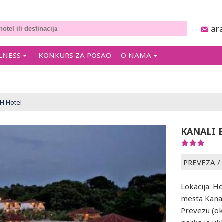
ar
LNESS
KONKURS ZA POSAO
O NAMA
H Hotel
KANALI 
PREVEZA
/
Lokacija: H
mesta Kanal
Prevezu (ok