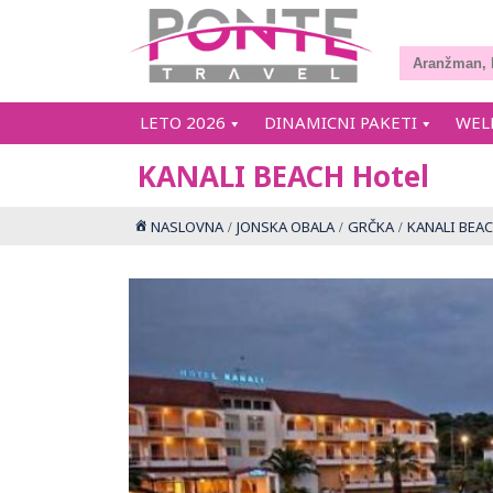
LETO 2026
DINAMICNI PAKETI
WEL
KANALI BEACH Hotel
NASLOVNA
JONSKA OBALA
GRČKA
KANALI BEAC