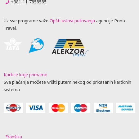
+381-11-7858585
Uz sve programe važe
Opšti uslovi putovanja
agencije Ponte
Travel.
Kartice koje primamo
Sva plaćanja možete vršiti putem nekog od prikazanih kartičnih
sistema
Franšiza