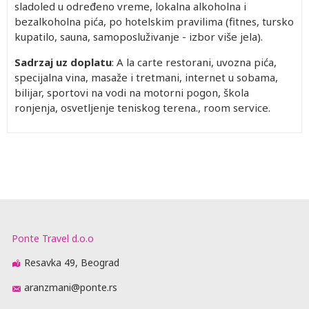
sladoled u određeno vreme, lokalna alkoholna i
bezalkoholna pića, po hotelskim pravilima (fitnes, tursko
kupatilo, sauna, samoposluživanje - izbor više jela).
Sadrzaj uz doplatu
: A la carte restorani, uvozna pića,
specijalna vina, masaže i tretmani, internet u sobama,
bilijar, sportovi na vodi na motorni pogon, škola
ronjenja, osvetljenje teniskog terena., room service.
Ponte Travel d.o.o
Resavka 49, Beograd
aranzmani@ponte.rs