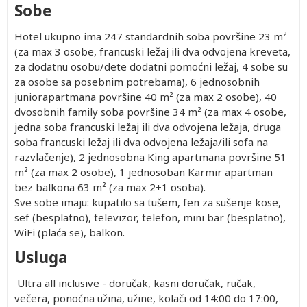
Sobe
Hotel ukupno ima 247 standardnih soba površine 23 m²
(za max 3 osobe, francuski ležaj ili dva odvojena kreveta,
za dodatnu osobu/dete dodatni pomoćni ležaj, 4 sobe su
za osobe sa posebnim potrebama), 6 jednosobnih
juniorapartmana površine 40 m² (za max 2 osobe), 40
dvosobnih family soba površine 34 m² (za max 4 osobe,
jedna soba francuski ležaj ili dva odvojena ležaja, druga
soba francuski ležaj ili dva odvojena ležaja/ili sofa na
razvlačenje), 2 jednosobna King apartmana površine 51
m² (za max 2 osobe), 1 jednosoban Karmir apartman
bez balkona 63 m² (za max 2+1 osoba).
Sve sobe imaju: kupatilo sa tušem, fen za sušenje kose,
sef (besplatno), televizor, telefon, mini bar (besplatno),
WiFi (plaća se), balkon.
Usluga
Ultra all inclusive - doručak, kasni doručak, ručak,
večera, ponoćna užina, užine, kolači od 14:00 do 17:00,