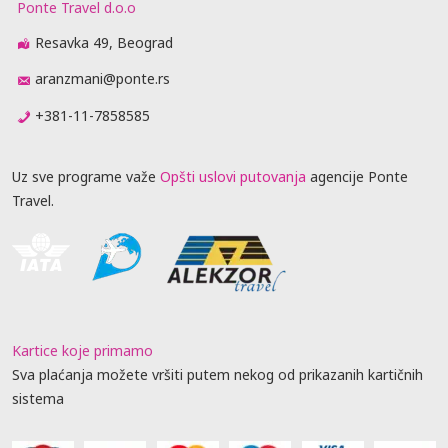
Ponte Travel d.o.o
Resavka 49, Beograd
aranzmani@ponte.rs
+381-11-7858585
Uz sve programe važe
Opšti uslovi putovanja
agencije Ponte
Travel.
Kartice koje primamo
Sva plaćanja možete vršiti putem nekog od prikazanih kartičnih
sistema