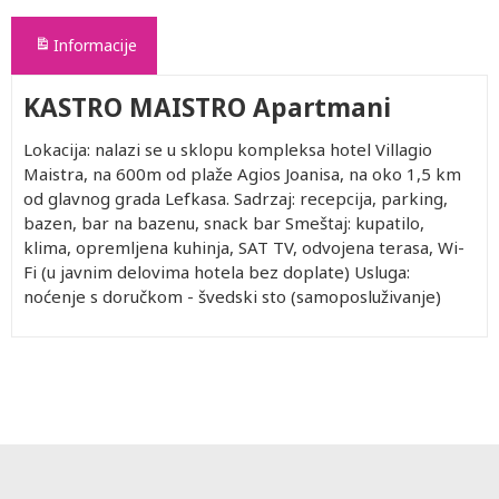
Informacije
KASTRO MAISTRO Apartmani
Lokacija: nalazi se u sklopu kompleksa hotel Villagio
Maistra, na 600m od plaže Agios Joanisa, na oko 1,5 km
od glavnog grada Lefkasa. Sadrzaj: recepcija, parking,
bazen, bar na bazenu, snack bar Smeštaj: kupatilo,
klima, opremljena kuhinja, SAT TV, odvojena terasa, Wi-
Fi (u javnim delovima hotela bez doplate) Usluga:
noćenje s doručkom - švedski sto (samoposluživanje)