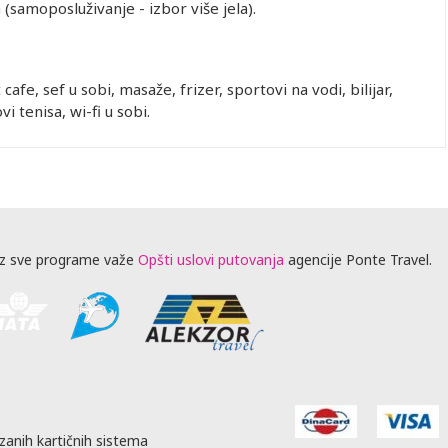
 (samoposluživanje - izbor više jela).
cafe, sef u sobi, masaže, frizer, sportovi na vodi, bilijar,
 tenisa, wi-fi u sobi.
z sve programe važe
Opšti uslovi putovanja
agencije Ponte Travel.
zanih kartičnih sistema