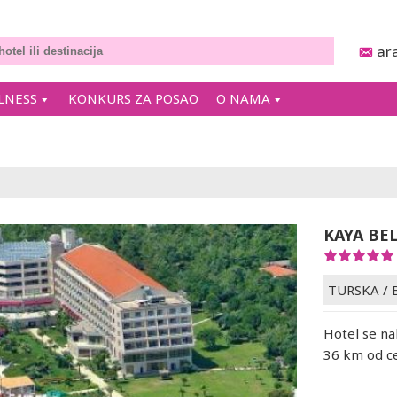
ar
LNESS
KONKURS ZA POSAO
O NAMA
KAYA BE
TURSKA
/
Hotel se na
36 km od ce