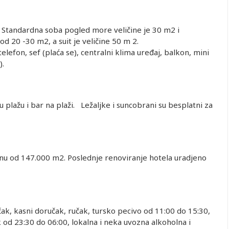
 Standardna soba pogled more veličine je 30 m2 i
d 20 -30 m2, a suit je veličine 50 m 2.
telefon, sef (plaća se), centralni klima uređaj, balkon, mini
).
 plažu i bar na plaži. Ležaljke i suncobrani su besplatni za
hotela.
inu od 147.000 m2. Poslednje renoviranje hotela uradjeno
čak, kasni doručak, ručak, tursko pecivo od 11:00 do 15:30,
 od 23:30 do 06:00, lokalna i neka uvozna alkoholna i