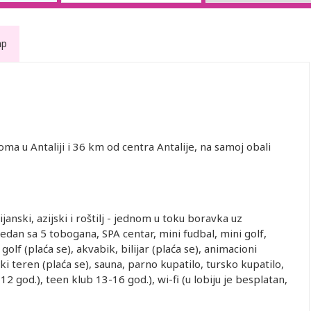
ap
ma u Antaliji i 36 km od centra Antalije, na samoj obali
ijanski, azijski i roštilj - jednom u toku boravka uz
jedan sa 5 tobogana, SPA centar, mini fudbal, mini golf,
golf (plaća se), akvabik, bilijar (plaća se), animacioni
i teren (plaća se), sauna, parno kupatilo, tursko kupatilo,
12 god.), teen klub 13-16 god.), wi-fi (u lobiju je besplatan,