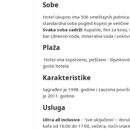
Sobe
Hotel ukupno ima 506 smeštajnih jedinica.
standardna soba pogled kopno je veličine o
Svaka soba sadrži:
kupatilo, fen za kosu, 
bar (dnevno voda, mineralna voda i sokovi
Plaža
Leaflet
Hotel ima sopstvenu, peščano - šljunkovitu
goste 
Karakteristike
Sagrađen je 1998. godine i zauzima površ
je 2011. godine.
Usluga
Ultra all inclusive
- "sve uključeno" - doru
kafa od 16:00 do 17:00, večera, noćn snack