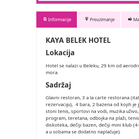
Informacije
Preuzimanje
M
KAYA BELEK HOTEL
Lokacija
Hotel se nalazi u Beleku, 29 km od aerodro
mora.
Sadržaj
Glavni restoran, 3 a la carte restorana (ital
rezervaciju), 4 bara, 2 bazena od kojih je 
stoni tenis, sportovi na vodi, muzika uživo, 
program, teretana, odbojka na plaži, tenisk
diskoteka, dečiji bazen, dečiji mini klub (4-
a u sobama se dodatno naplaćuje).