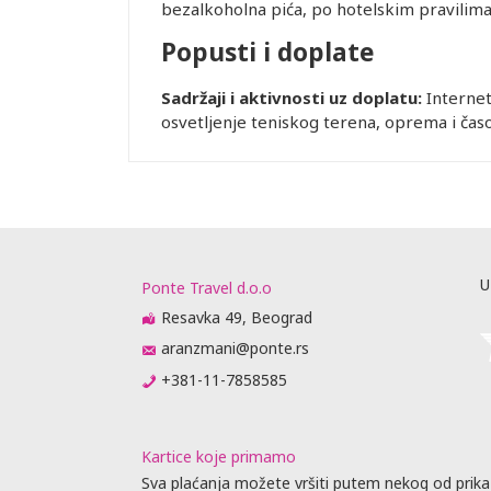
bezalkoholna pića, po hotelskim pravilima
Popusti i doplate
Sadržaji i aktivnosti uz doplatu:
Internet 
osvetljenje teniskog terena, oprema i časovi
U
Ponte Travel d.o.o
Resavka 49, Beograd
aranzmani@ponte.rs
+381-11-7858585
Kartice koje primamo
Sva plaćanja možete vršiti putem nekog od prika