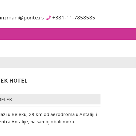
anzmani@ponte.rs
+381-11-7858585
LEK HOTEL
BELEK
lazi u Beleku, 29 km od aerodroma u Antaliji i
ntra Antalije, na samoj obali mora.