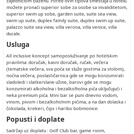
zajedničlom bazenu. Pored ovih tipova smeštaja u hotelu
možete pronaći superior sobe za osobe sa invaliditetom,
superior swim up sobe, garden suite, suite sea view,
swim up suite, duplex family suite, duplex swim up suite,
palazzo suite sea view, villa verona, villa venice, villa
ducale.
Usluga
All inclusive koncept samoposluživanje po hotelskim
pravilima: doručak, kasni doručak, ručak, večera
(tematske večera, sva poća se služe gostima za stolom),
noćna večera, poslastičarnica gde se mogu konzumirati
sladoledi i slatke/slane užine, barovi gde se mogu
konzumirati alkoholna i bezalkolholna pića uključujući i
neka premium pića. Mini bar se puni dnevno vodom,
vinom, pivom i bezalkoholnim pićima, a na dan dolaska i
čokolada, krekeri, čips i haribo bobmonice.
Popusti i doplate
Sadržaji uz doplatu : Golf Club bar, game room,