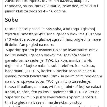
zatvoreni i kompleks otvorenih bazena, ukupno 7
tobogana, sauna, tursko kupatilo, relax deo, mini klub i
junior klub za decu od 4 – 16 godina.
Sobe
U totalu hotel poseduje 645 soba, a od toga u glavnoj
zgradi su smeštene 493 sobe, garden blok ima 139 soba
i 13 vila. Sve sobe u glavnoj zgradi imaju pogled na more
ili delimičan pogled na more.
Superior garden je osnovni tip sobe kvadrature 35m2
koji se nalazi u garden blokovima, spavaća soba sa
garniturom za sedenje, TWC, balkon, minibar, wi-fi,
digitalni sef koji se nalazi u sobi, telefon, fen za kosu,
bademantili, LED TV, ketler. Superior soba se nalazi u
glavnoj zgradi kvadrature 39m2 sa delimičnim pogledom
na more, spavaća soba, TWC, garnitura za sedenje,
terasa ili balkon, minibar, wi-fi, digitalni sef koji se nalazi
u sobi, telefon, fen za kosu, bademantili, LED TV, ketler.
Superior swim up je iste kvadrature i opremljenosti, s
tim što gleda na bazen i ima direktan pristup