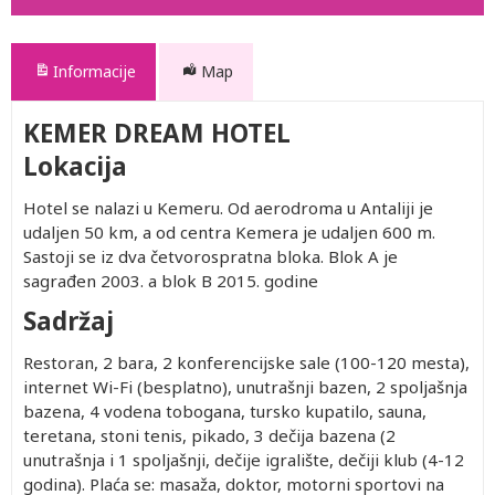
Informacije
Map
KEMER DREAM HOTEL
Lokacija
Hotel se nalazi u Kemeru. Od aerodroma u Antaliji je
udaljen 50 km, a od centra Kemera je udaljen 600 m.
Sastoji se iz dva četvorospratna bloka. Blok A je
sagrađen 2003. a blok B 2015. godine
Sadržaj
Restoran, 2 bara, 2 konferencijske sale (100-120 mesta),
internet Wi-Fi (besplatno), unutrašnji bazen, 2 spoljašnja
bazena, 4 vodena tobogana, tursko kupatilo, sauna,
teretana, stoni tenis, pikado, 3 dečija bazena (2
unutrašnja i 1 spoljašnji, dečije igralište, dečiji klub (4-12
godina). Plaća se: masaža, doktor, motorni sportovi na