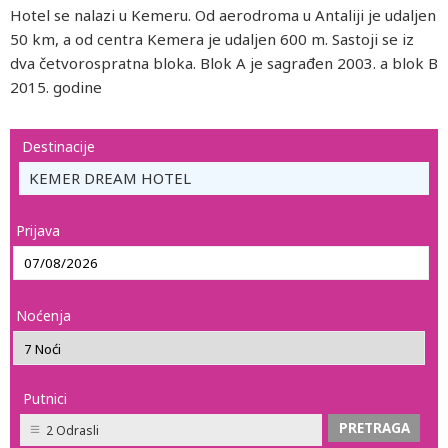
Hotel se nalazi u Kemeru. Od aerodroma u Antaliji je udaljen
50 km, a od centra Kemera je udaljen 600 m. Sastoji se iz
dva četvorospratna bloka. Blok A je sagrađen 2003. a blok B
2015. godine
Destinacije
KEMER DREAM HOTEL
Prijava
Noćenja
Putnici
2 Odrasli