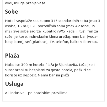
vodi, usluga pranja veša.
Sobe
Hotel raspolaže sa ukupno 315 standardnih soba (max 3
osobe, 18 m2) i 20 porodičnih soba (max 4 osobe, 35
m2). Sve sobe sadrže: kupatilo (WC/ kada ili tuš), fen za
sušenje kose, individualni klima uređaj, mini bar (voda-
besplatno), sef (plaća se), TV, telefon, balkon ili terasu.
Plaža
Nalazi se 300 m hotela. Plaža je šljunkovita. Ležaljke i
suncobrani su besplatni za goste hotela, peškiri se
koriste uz depozit. Nema bar na plaži.
Usluga
All inclusive - po hotelskim pravilima.