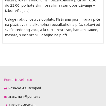
večera, lokalna alkoholna i bezalkoholna pića od 10:30
do 22:00, po hotelskim pravilima (samoposluživanje –
izbor više jela).
Usluge i aktivnosti uz doplatu: Flaširana pića, hrana i piće
na plaži, uvozna alkoholna i bezalkoholna pića, sokovi od
sveže ceđenog voća, a la carte restoran, hamam, saune,
masaža, suncobrani i ležaljke na plaži.
Ponte Travel d.o.o
Resavka 49, Beograd
aranzmani@ponte.rs
+381-11-7858585