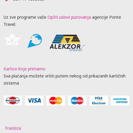
Uz sve programe važe
Opšti uslovi putovanja
agencije Ponte
Travel.
Kartice koje primamo
Sva plaćanja možete vršiti putem nekog od prikazanih kartičnih
sistema
Franšiza