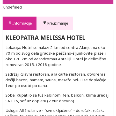
:undefined
Informacije
Preuzimanje
KLEOPATRA MELISSA HOTEL
Lokacija: Hotel se nalazi 2 km od centra Alanje, na oko
70 m od svog dela gradske peščano-šljunkovite plaže i
oko 120 km od aerodromau Antaliji. Hotel je delimično
renoviran 2015. i 2018 godine.
Sadržaj: Glavni restoran, a la carte restoran, otvoreni i
dečiji bazen, hamam, sauna, masaže. Wi-Fi se doplaćuje
1eur po osobi po danu.
Sobe: Kupatilo sa tuš kabinom, fen, balkon, klima uređaj,
SAT TV, sef uz doplatu (2 eur dnevno).
Usluga: All Inclusive - "sve uključeno" - doručak, ručak,