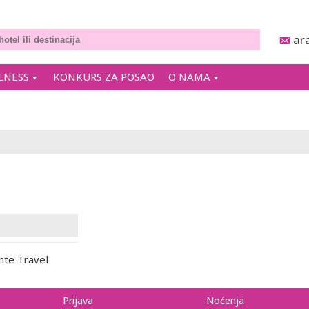
ar
LNESS
KONKURS ZA POSAO
O NAMA
nte Travel
Prijava
Noćenja