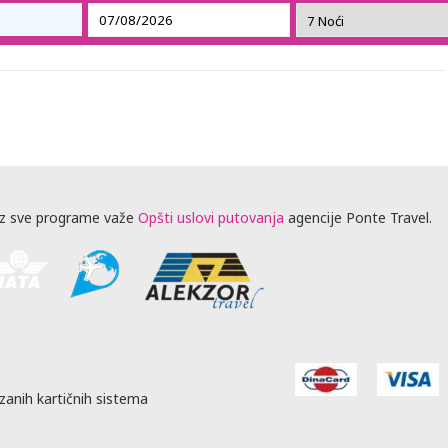
z sve programe važe
Opšti uslovi putovanja
agencije Ponte Travel.
zanih kartičnih sistema