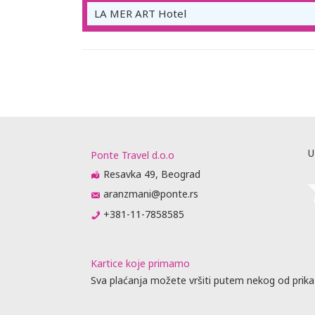
LA MER ART Hotel
U
Ponte Travel d.o.o
Resavka 49, Beograd
aranzmani@ponte.rs
+381-11-7858585
Kartice koje primamo
Sva plaćanja možete vršiti putem nekog od prika