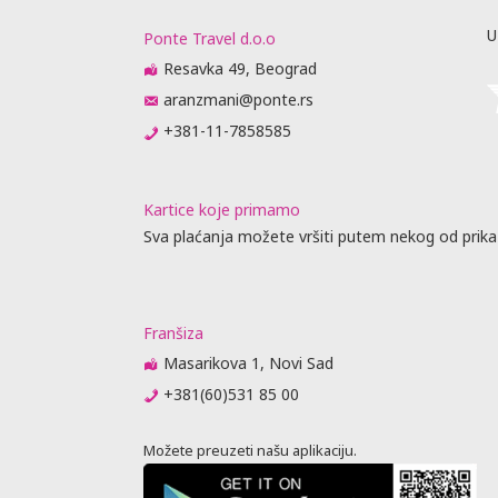
vnik
u agencije
U
Ponte Travel d.o.o
je, predaju
Resavka 49, Beograd
jenja (
aranzmani@ponte.rs
 nije stigao
+381-11-7858585
 se otkazne
m 6 meseci
ator
Kartice koje primamo
ovoran ako
Sva plaćanja možete vršiti putem nekog od prika
putne
e isprave
Franšiza
va.
Masarikova 1, Novi Sad
PITAJU O
+381(60)531 85 00
M ILI
PASOŠU SA
OZ AVIONOM:
Možete preuzeti našu aplikaciju.
je vreme