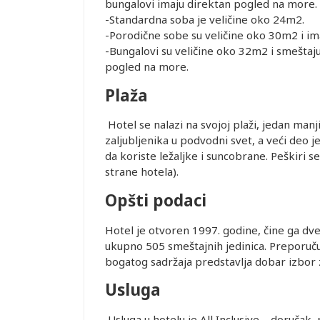
SMEŠTAJ U
bungalovi imaju direktan pogled na more.
REMENA
-Standardna soba je veličine oko 24m2.
-Porodične sobe su veličine oko 30m2 i imaj
-Bungalovi su veličine oko 32m2 i smeštaj
NCE
pogled na more.
r ima
.2026.
Plaža
iguranje
OGRAD.
Hotel se nalazi na svojoj plaži, jedan manj
zaljubljenika u podvodni svet, a veći deo
da koriste ležaljke i suncobrane. Peškiri se
Leaflet
strane hotela).
uštaju
Opšti podaci
recepciji
lobiju, ali
Hotel je otvoren 1997. godine, čine ga dv
garantuje
ukupno 505 smeštajnih jedinica. Preporuču
nja Wi-Fi
bogatog sadržaja predstavlja dobar izbor
 uticati.
Usluga
objektivnih
po principu
Usluga u hotelu je All Inclusive – doručak,