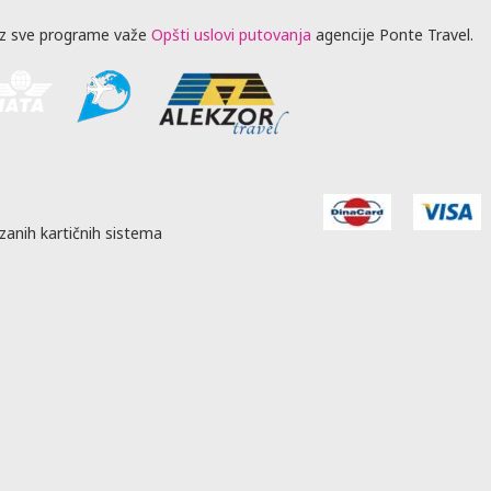
z sve programe važe
Opšti uslovi putovanja
agencije Ponte Travel.
zanih kartičnih sistema