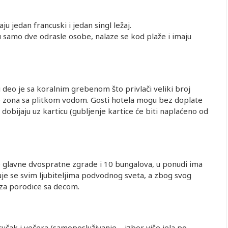
u jedan francuski i jedan singl ležaj.
u samo dve odrasle osobe, nalaze se kod plaže i imaju
i deo je sa koralnim grebenom što privlači veliki broj
 je zona sa plitkom vodom. Gosti hotela mogu bez doplate
 dobijaju uz karticu (gubljenje kartice će biti naplaćeno od
e glavne dvospratne zgrade i 10 bungalova, u ponudi ima
je se svim ljubiteljima podvodnog sveta, a zbog svog
 za porodice sa decom.
 ručak i večera (samoposluživanje – izbor više jela po