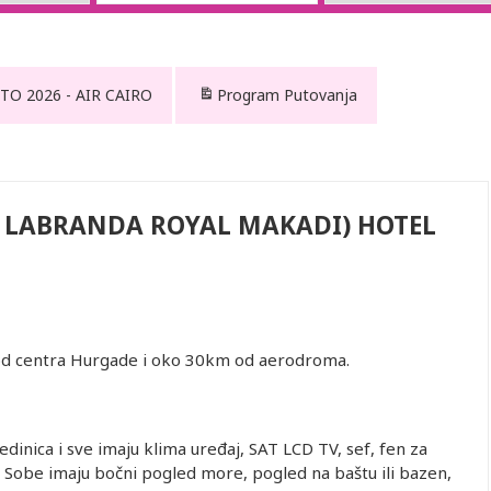
TO 2026 - AIR CAIRO
Program Putovanja
X LABRANDA ROYAL MAKADI) HOTEL
od centra Hurgade i oko 30km od aerodroma.
dinica i sve imaju klima uređaj, SAT LCD TV, sef, fen za
u. Sobe imaju bočni pogled more, pogled na baštu ili bazen,