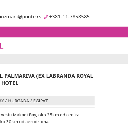
anzmani@ponte.rs
+381-11-7858585
L
AL PALMARIVA (EX LABRANDA ROYAL
 HOTEL
AY
/
HURGADA
/
EGIPAT
 mestu Makadi Bay, oko 35km od centra
oko 30km od aerodroma.