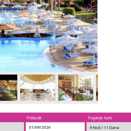
Polazak
Trajanje ture