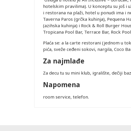
iju,
hotelskim pravilima). U konceptu su još i 
 zabranjeno
i restorana na plaži, hotel u ponudi ima i n
 prilikom
Taverna Paros (grčka kuhinja), Pequena H
 U najvećem
(azihska kuhinja) i Rock & Roll Burger Hou
je, što može
Tropicana Pool Bar, Terrace Bar, Rock Pool
si od
Plaća se: a la carte restorani (jednom u t
rasporedu
pića, sveže ceđeni sokovi, nargila, Coco Ba
ta ili
prisustvo).
Za najmlađe
me obaveste
da
Za decu tu su mini klub, igralište, dečiji ba
 biti
Napomena
raćajna
dino ovlašćen
room service, telefon.
obijanja