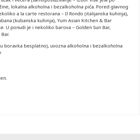
užine, lokalna alkoholna i bezalkoholna pića. Pored glavnog
ekoliko a la carte restorana – Il Rondo (italijanska kuhinja),
abana (kubanska kuhinja), Yum Asian Kitchen & Bar
se. U ponudi je i nekoliko barova – Golden Sun Bar,
 Bar.
oku boravka besplatno), uvozna alkoholna i bezalkoholna
r
zen.