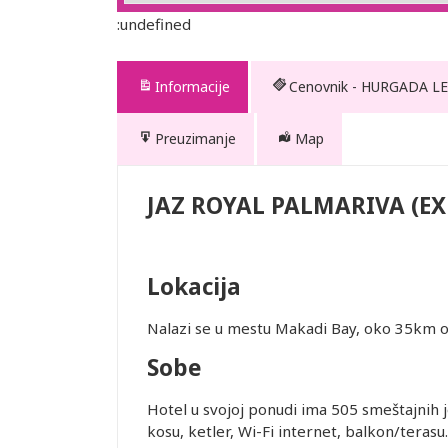
:undefined
Informacije
Cenovnik - HURGADA LE
Preuzimanje
Map
A (EX
JAZ ROYAL PALMARIVA (E
Lokacija
ednjem kursu
ur-ima i
Nalazi se u mestu Makadi Bay, oko 35km 
or zadržava
Sobe
STRANE
Hotel u svojoj ponudi ima 505 smeštajnih je
 DANA PRED
kosu, ketler, Wi-Fi internet, balkon/teras