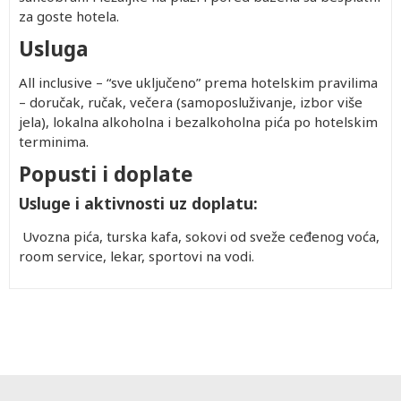
za goste hotela.
Usluga
All inclusive – “sve uključeno” prema hotelskim pravilima
– doručak, ručak, večera (samoposluživanje, izbor više
jela), lokalna alkoholna i bezalkoholna pića po hotelskim
terminima.
Popusti i doplate
Usluge i aktivnosti uz doplatu:
Uvozna pića, turska kafa, sokovi od sveže ceđenog voća,
room service, lekar, sportovi na vodi.