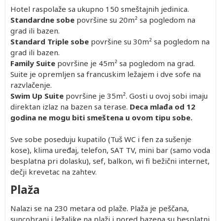
Hotel raspolaže sa ukupno 150 smeštajnih jedinica.
Standardne sobe
površine su 20
m
²
sa pogledom na
grad ili bazen.
Standard Triple sobe
površine su 30
m
²
sa pogledom na
grad ili bazen.
Family Suite
površine je 45
m
² sa pogledom na grad.
Suite je opremljen sa francuskim ležajem i dve sofe na
razvlačenje.
Swim Up Suite
površine je 35
m
². Gosti u ovoj sobi imaju
direktan izlaz na bazen sa terase.
Deca mlađa od 12
godina ne mogu biti smeštena u ovom tipu sobe.
Sve sobe poseduju kupatilo (Tuš WC i fen za sušenje
kose), klima uređaj, telefon, SAT TV, mini bar (samo voda
besplatna pri dolasku), sef, balkon, wi fi bežični internet,
dečji krevetac na zahtev.
Plaža
Nalazi se na 230 metara od plaže. Plaža je peščana,
suncobrani i ležaljke na plaži i pored bazena su besplatni