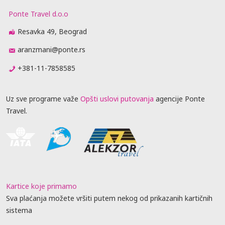
Ponte Travel d.o.o
Resavka 49, Beograd
aranzmani@ponte.rs
+381-11-7858585
Uz sve programe važe
Opšti uslovi putovanja
agencije Ponte
Travel.
Kartice koje primamo
Sva plaćanja možete vršiti putem nekog od prikazanih kartičnih
sistema