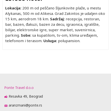
Lokacija:
200 m od peščano šljunkovite plaže, u mestu
Alykanas, 500 m od Alikesa. Grad Zakintos je udaljen oko
15 km, aerodrom 18 km.
Sadržaj:
recepcija, restoran,
bar, bazen, đakuzi, bazen za decu, igraonica, igralište,
bilijar, elektronske igre, super market, suvenirnica,
parking.
Sobe:
sa kupatilom, tv-om, klima uređajem,
telefonom i terasom.
Usluga:
polupansion.
Ponte Travel d.o.o
Resavka 49, Beograd
aranzmani@ponte.rs