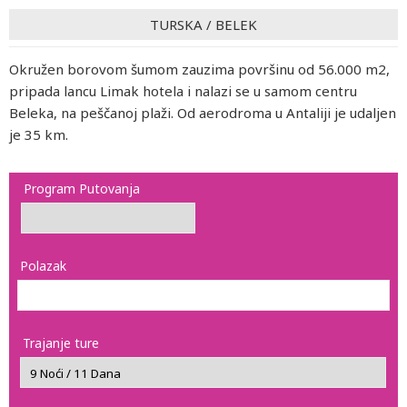
TURSKA
/
BELEK
Okružen borovom šumom zauzima površinu od 56.000 m2,
pripada lancu Limak hotela i nalazi se u samom centru
Beleka, na peščanoj plaži. Od aerodroma u Antaliji je udaljen
je 35 km.
Program Putovanja
Polazak
Trajanje ture