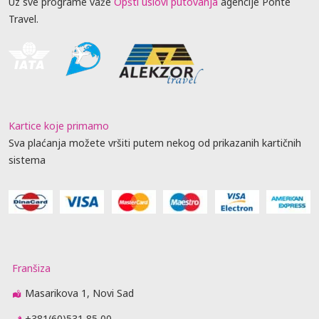
Uz sve programe važe
Opšti uslovi putovanja
agencije Ponte
Travel.
Kartice koje primamo
Sva plaćanja možete vršiti putem nekog od prikazanih kartičnih
sistema
Franšiza
Masarikova 1, Novi Sad
+381(60)531 85 00