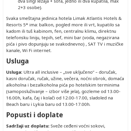
dva singl ležaja + sofa, jedno ili dva kupatila, max
2+3 osobe).
Svaka smeštajna jedinica hotela Limak Atlantis Hotels &
Resorts 5* ima: balkon, pogled more ili vrt, kupatilo sa
kadom ili tuš kabinom, fen, centralnu klimu, direktnu
telefonsku liniju, tepih, sef, mini bar (voda, negazirana
pića i pivo dopunjuju se svakodnevno) , SAT TV i muzičke
kanale, Wi Fi internet.
Usluga
Usluga:
Ultra all inclusive – „sve uključeno“ – doručak,
kasni doručak, ručak, užine, večera, noćni obrok, domaća
alkoholna i bezalkoholna pića po hotelskim terminima
(samoposluživanje – izbor više jela), gozleme od 13.00-
16.00h, kafa, čaj i kolači od 12.00-17.00, sladoled na
Beach baru i Lykia baru od 13.00-17.00h.
Popusti i doplate
Sadržaji uz doplatu:
Sveže ceđeni voćni sokovi,