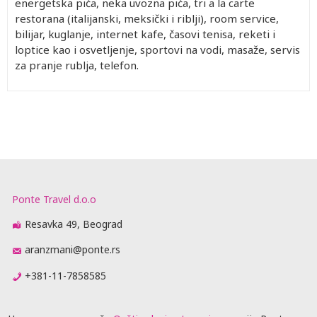
energetska pića, neka uvozna pića, tri a la carte
restorana (italijanski, meksički i riblji), room service,
bilijar, kuglanje, internet kafe, časovi tenisa, reketi i
loptice kao i osvetljenje, sportovi na vodi, masaže, servis
za pranje rublja, telefon.
Ponte Travel d.o.o
Resavka 49, Beograd
aranzmani@ponte.rs
+381-11-7858585