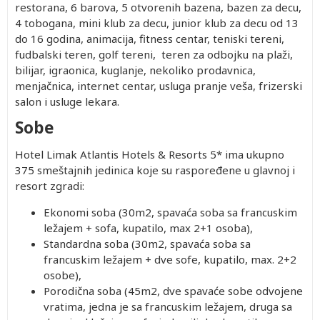
restorana, 6 barova, 5 otvorenih bazena, bazen za decu,
4 tobogana, mini klub za decu, junior klub za decu od 13
do 16 godina, animacija, fitness centar, teniski tereni,
fudbalski teren, golf tereni, teren za odbojku na plaži,
bilijar, igraonica, kuglanje, nekoliko prodavnica,
menjačnica, internet centar, usluga pranje veša, frizerski
salon i usluge lekara.
Sobe
Hotel Limak Atlantis Hotels & Resorts 5* ima ukupno
375 smeštajnih jedinica koje su raspoređene u glavnoj i
resort zgradi:
Ekonomi soba
(30m
2
, spavaća soba sa francuskim
ležajem + sofa, kupatilo, max 2+1 osoba),
Standardna soba
(30m
2
, spavaća soba sa
francuskim ležajem + dve sofe, kupatilo, max. 2+2
osobe),
Porodična soba
(45m
2
, dve spavaće sobe odvojene
vratima, jedna je sa francuskim ležajem, druga sa