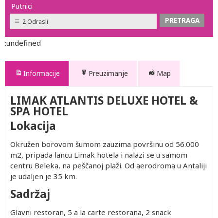
Putnici
2 Odrasli
:undefined
Informacije
Preuzimanje
Map
LIMAK ATLANTIS DELUXE HOTEL &
NCEPT
SPA HOTEL
Lokacija
9.335.pdf
Okružen borovom šumom zauzima površinu od 56.000
m2, pripada lancu Limak hotela i nalazi se u samom
centru Beleka, na peščanoj plaži. Od aerodroma u Antaliji
je udaljen je 35 km.
Sadržaj
Glavni restoran, 5 a la carte restorana, 2 snack