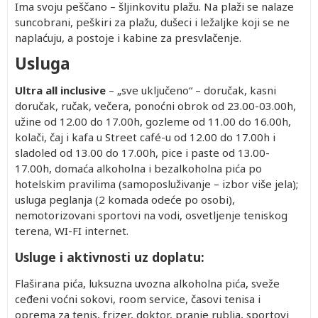
Ima svoju peščano – šljinkovitu plažu. Na plaži se nalaze
suncobrani, peškiri za plažu, dušeci i ležaljke koji se ne
naplaćuju, a postoje i kabine za presvlačenje.
Usluga
Ultra all inclusive
– „sve uključeno“ – doručak, kasni
doručak, ručak, večera, ponoćni obrok od 23.00-03.00h,
užine od 12.00 do 17.00h, gozleme od 11.00 do 16.00h,
kolači, čaj i kafa u Street café-u od 12.00 do 17.00h i
sladoled od 13.00 do 17.00h, pice i paste od 13.00-
17.00h, domaća alkoholna i bezalkoholna pića po
hotelskim pravilima (samoposluživanje – izbor više jela);
usluga peglanja (2 komada odeće po osobi),
nemotorizovani sportovi na vodi, osvetljenje teniskog
terena, WI-FI internet.
Usluge i aktivnosti uz doplatu:
Flaširana pića, luksuzna uvozna alkoholna pića, sveže
ceđeni voćni sokovi, room service, časovi tenisa i
oprema za tenis, frizer, doktor, pranje rublja, sportovi