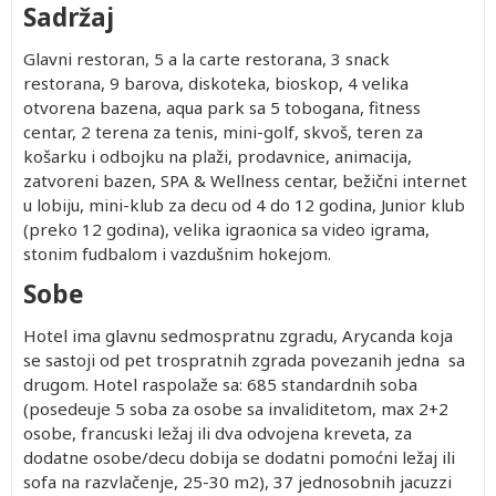
Sadržaj
Glavni restoran, 5 a la carte restorana, 3 snack
restorana, 9 barova, diskoteka, bioskop, 4 velika
otvorena bazena, aqua park sa 5 tobogana, fitness
centar, 2 terena za tenis, mini-golf, skvoš, teren za
košarku i odbojku na plaži, prodavnice, animacija,
zatvoreni bazen, SPA & Wellness centar, bežični internet
u lobiju, mini-klub za decu od 4 do 12 godina, Junior klub
(preko 12 godina), velika igraonica sa video igrama,
stonim fudbalom i vazdušnim hokejom.
Sobe
Hotel ima glavnu sedmospratnu zgradu, Arycanda koja
se sastoji od pet trospratnih zgrada povezanih jedna sa
drugom. Hotel raspolaže sa: 685 standardnih soba
(posedeuje 5 soba za osobe sa invaliditetom, max 2+2
osobe, francuski ležaj ili dva odvojena kreveta, za
dodatne osobe/decu dobija se dodatni pomoćni ležaj ili
sofa na razvlačenje, 25-30 m2), 37 jednosobnih jacuzzi