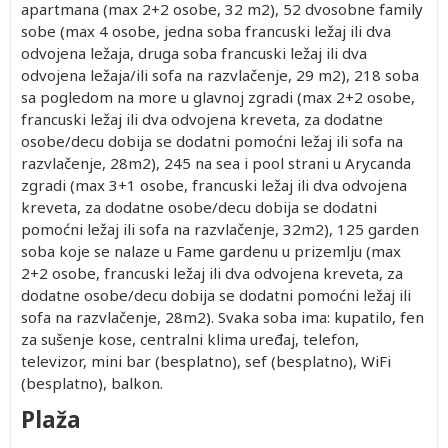
apartmana (max 2+2 osobe, 32 m2), 52 dvosobne family
sobe (max 4 osobe, jedna soba francuski ležaj ili dva
odvojena ležaja, druga soba francuski ležaj ili dva
odvojena ležaja/ili sofa na razvlačenje, 29 m2), 218 soba
sa pogledom na more u glavnoj zgradi (max 2+2 osobe,
francuski ležaj ili dva odvojena kreveta, za dodatne
osobe/decu dobija se dodatni pomoćni ležaj ili sofa na
razvlačenje, 28m2), 245 na sea i pool strani u Arycanda
zgradi (max 3+1 osobe, francuski ležaj ili dva odvojena
kreveta, za dodatne osobe/decu dobija se dodatni
pomoćni ležaj ili sofa na razvlačenje, 32m2), 125 garden
soba koje se nalaze u Fame gardenu u prizemlju (max
2+2 osobe, francuski ležaj ili dva odvojena kreveta, za
dodatne osobe/decu dobija se dodatni pomoćni ležaj ili
sofa na razvlačenje, 28m2). Svaka soba ima: kupatilo, fen
za sušenje kose, centralni klima uređaj, telefon,
televizor, mini bar (besplatno), sef (besplatno), WiFi
(besplatno), balkon.
Plaža