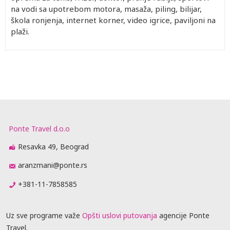
na vodi sa upotrebom motora, masaža, piling, bilijar,
škola ronjenja, internet korner, video igrice, paviljoni na
plaži.
Ponte Travel d.o.o
Resavka 49, Beograd
aranzmani@ponte.rs
+381-11-7858585
Uz sve programe važe
Opšti uslovi putovanja
agencije Ponte
Travel.