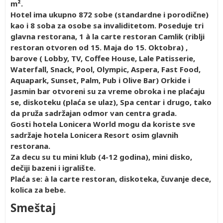
m².
Hotel ima ukupno 872 sobe (standardne i porodične)
kao i 8 soba za osobe sa invaliditetom. Poseduje tri
glavna restorana, 1 à la carte restoran Camlik (riblji
restoran otvoren od 15. Maja do 15. Oktobra) ,
barove ( Lobby, TV, Coffee House, Lale Patisserie,
Waterfall, Snack, Pool, Olympic, Aspera, Fast Food,
Aquapark, Sunset, Palm, Pub i Olive Bar) Orkide i
Jasmin bar otvoreni su za vreme obroka i ne plaćaju
se, diskoteku (plaća se ulaz), Spa centar i drugo, tako
da pruža sadržajan odmor van centra grada.
Gosti hotela Lonicera World mogu da koriste sve
sadržaje hotela Lonicera Resort osim glavnih
restorana.
Za decu su tu mini klub (4-12 godina), mini disko,
dečiji bazeni i igralište.
Plaća se: à la carte restoran, diskoteka, čuvanje dece,
kolica za bebe.
Smeštaj