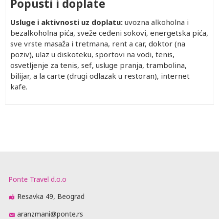
Popusti i doplate
Usluge i aktivnosti uz doplatu:
uvozna alkoholna i
bezalkoholna pića, sveže ceđeni sokovi, energetska pića,
sve vrste masaža i tretmana, rent a car, doktor (na
poziv), ulaz u diskoteku, sportovi na vodi, tenis,
osvetljenje za tenis, sef, usluge pranja, trambolina,
bilijar, a la carte (drugi odlazak u restoran), internet
kafe.
Ponte Travel d.o.o
Resavka 49, Beograd
aranzmani@ponte.rs