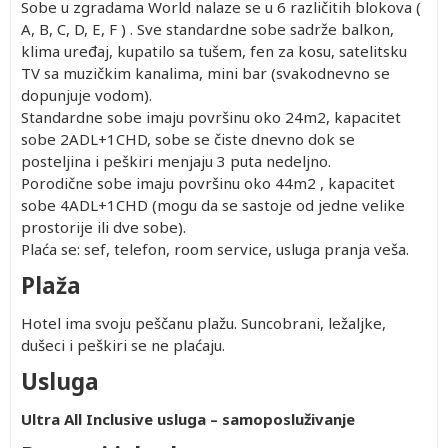
Sobe u zgradama World nalaze se u 6 različitih blokova (
A, B, C, D, E, F ) . Sve standardne sobe sadrže balkon,
klima uređaj, kupatilo sa tušem, fen za kosu, satelitsku
TV sa muzičkim kanalima, mini bar (svakodnevno se
dopunjuje vodom).
Standardne sobe imaju površinu oko 24m2, kapacitet
sobe 2ADL+1CHD, sobe se čiste dnevno dok se
posteljina i peškiri menjaju 3 puta nedeljno.
Porodične sobe imaju površinu oko 44m2 , kapacitet
sobe 4ADL+1CHD (mogu da se sastoje od jedne velike
prostorije ili dve sobe).
Plaća se: sef, telefon, room service, usluga pranja veša.
Plaža
Hotel ima svoju peščanu plažu. Suncobrani, ležaljke,
dušeci i peškiri se ne plaćaju.
Usluga
Ultra All Inclusive usluga – samoposluživanje