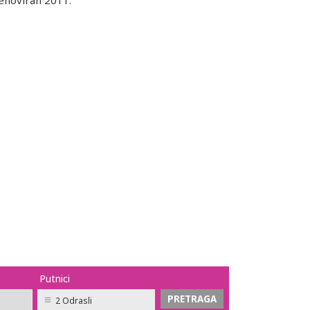
enoviran 2011.
Putnici
2 Odrasli