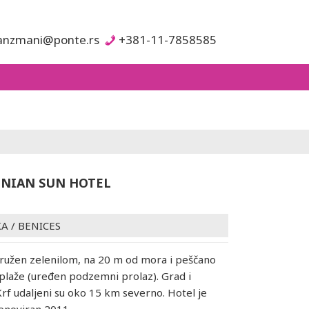
anzmani@ponte.rs
+381-11-7858585
ONIAN SUN HOTEL
KA
/
BENICES
kružen zelenilom, na 20 m od mora i peščano
 plaže (uređen podzemni prolaz). Grad i
f udaljeni su oko 15 km severno. Hotel je