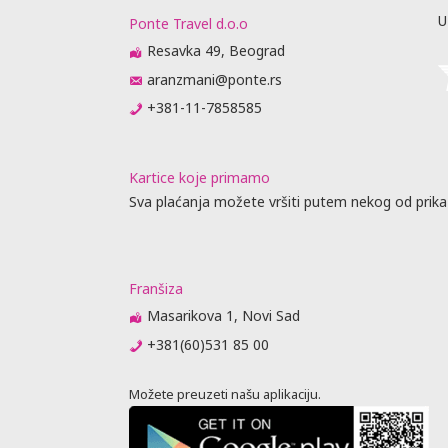
U
Ponte Travel d.o.o
Resavka 49, Beograd
aranzmani@ponte.rs
+381-11-7858585
Kartice koje primamo
Sva plaćanja možete vršiti putem nekog od prika
Franšiza
Masarikova 1, Novi Sad
+381(60)531 85 00
Možete preuzeti našu aplikaciju.