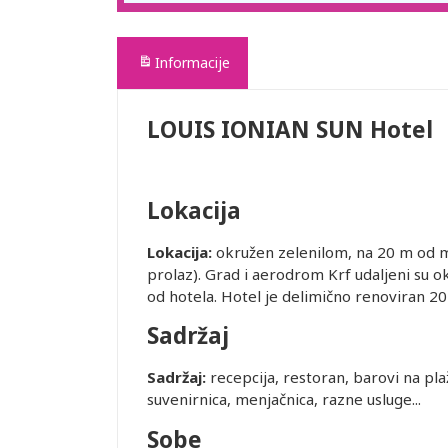
Informacije
LOUIS IONIAN SUN Hotel
Lokacija
Lokacija:
okružen zelenilom, na 20 m od m
prolaz). Grad i aerodrom Krf udaljeni su 
od hotela. Hotel je delimično renoviran 20
Sadržaj
Sadržaj:
recepcija, restoran, barovi na pla
suvenirnica, menjačnica, razne usluge...
Sobe