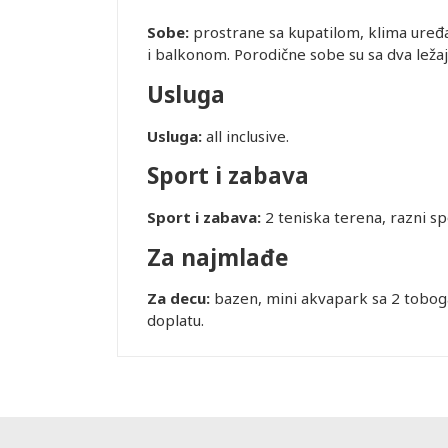
Sobe:
prostrane sa kupatilom, klima uređa
i balkonom. Porodične sobe su sa dva ležaj
Usluga
Usluga:
all inclusive.
Sport i zabava
Sport i zabava:
2 teniska terena, razni spo
Za najmlađe
Za decu:
bazen, mini akvapark sa 2 tobogan
doplatu.