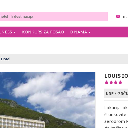
ar
LNESS
KONKURS ZA POSAO
O NAMA
 Hotel
LOUIS I
KRF
/
GRČ
Lokacija: o
šljunkovite
aerodrom Kr