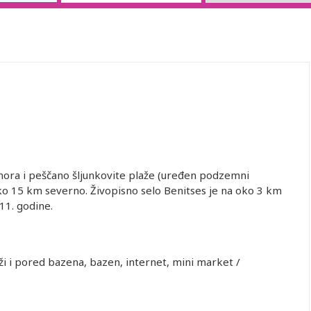
ora i peščano šljunkovite plaže (uređen podzemni
oko 15 km severno. Živopisno selo Benitses je na oko 3 km
11. godine.
ži i pored bazena, bazen, internet, mini market /