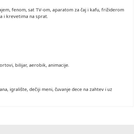
jem, fenom, sat TV-om, aparatom za čaj i kafu, frižiderom
a i krevetima na sprat.
rtovi, bilijar, aerobik, animacije.
a, igralište, dečiji meni, čuvanje dece na zahtev i uz