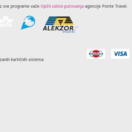
z sve programe važe
Opšti uslovi putovanja
agencije Ponte Travel.
zanih kartičnih sistema