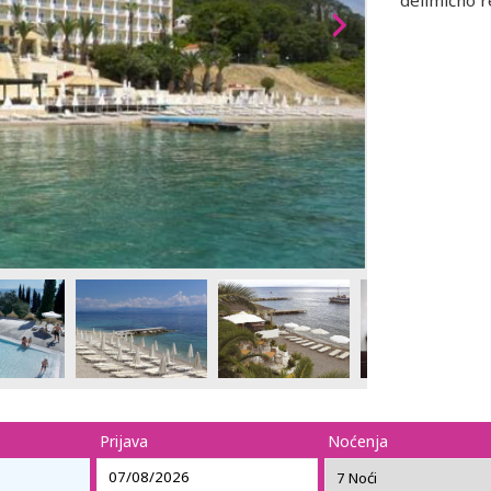
delimično r
Prijava
Noćenja