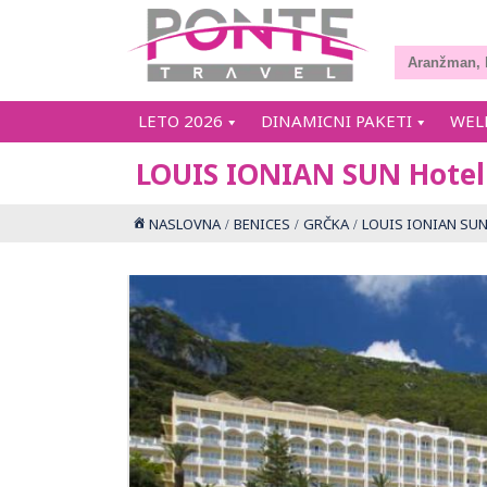
LETO 2026
DINAMICNI PAKETI
WEL
LOUIS IONIAN SUN Hotel
NASLOVNA
BENICES
GRČKA
LOUIS IONIAN SUN