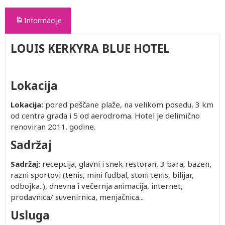
Informacije
LOUIS KERKYRA BLUE HOTEL
Lokacija
Lokacija:
pored peščane plaže, na velikom posedu, 3 km
od centra grada i 5 od aerodroma. Hotel je delimično
renoviran 2011. godine.
Sadržaj
Sadržaj:
recepcija, glavni i snek restoran, 3 bara, bazen,
razni sportovi (tenis, mini fudbal, stoni tenis, bilijar,
odbojka..), dnevna i večernja animacija, internet,
prodavnica/ suvenirnica, menjačnica...
Usluga