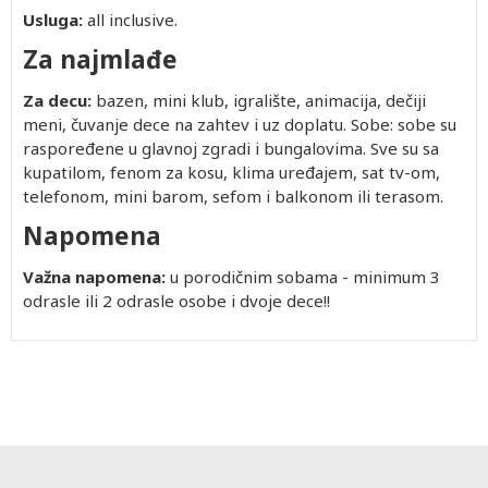
Usluga:
all inclusive.
Za najmlađe
Za decu:
bazen, mini klub, igralište, animacija, dečiji
meni, čuvanje dece na zahtev i uz doplatu. Sobe: sobe su
raspoređene u glavnoj zgradi i bungalovima. Sve su sa
kupatilom, fenom za kosu, klima uređajem, sat tv-om,
telefonom, mini barom, sefom i balkonom ili terasom.
Napomena
Važna napomena:
u porodičnim sobama - minimum 3
odrasle ili 2 odrasle osobe i dvoje dece!!