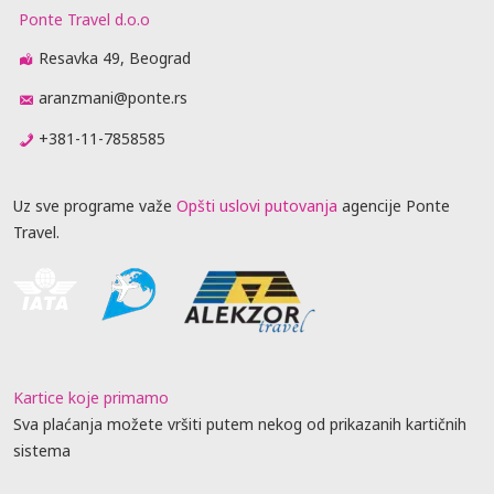
Ponte Travel d.o.o
Resavka 49, Beograd
aranzmani@ponte.rs
+381-11-7858585
Uz sve programe važe
Opšti uslovi putovanja
agencije Ponte
Travel.
Kartice koje primamo
Sva plaćanja možete vršiti putem nekog od prikazanih kartičnih
sistema