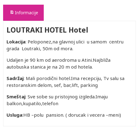
Informacije
LOUTRAKI HOTEL Hotel
Lokacija
: Peloponez,na glavnoj ulici u samom centru
grada Loutraki, 50m od mora.
Udaljen je 90 km od aerodroma u Atini.Najbliža
autobuska stanica je na 20 m od hotela.
Sadržaj
: Mali porodični hotel.Ima recepciju, Tv salu sa
restoranskim delom, sef, bar,lift, parking
Smeštaj
: Sve sobe su pristojnog izgleda.Imaju
balkon,kupatilo,telefon
Usluga
:HB –polu pansion. ( dorucak i vecera –meni)