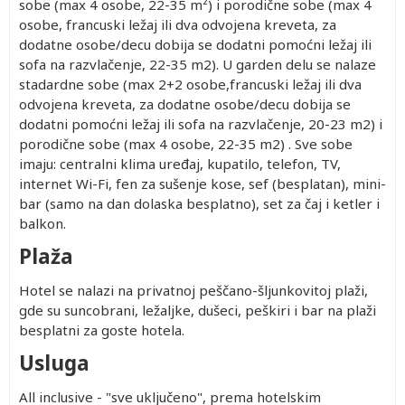
sobe (max 4 osobe, 22-35 m²) i porodične sobe (max 4
osobe, francuski ležaj ili dva odvojena kreveta, za
dodatne osobe/decu dobija se dodatni pomoćni ležaj ili
sofa na razvlačenje, 22-35 m2). U garden delu se nalaze
stadardne sobe (max 2+2 osobe,francuski ležaj ili dva
odvojena kreveta, za dodatne osobe/decu dobija se
dodatni pomoćni ležaj ili sofa na razvlačenje, 20-23 m2) i
porodične sobe (max 4 osobe, 22-35 m2) . Sve sobe
imaju: centralni klima uređaj, kupatilo, telefon, TV,
internet Wi-Fi, fen za sušenje kose, sef (besplatan), mini-
bar (samo na dan dolaska besplatno), set za čaj i ketler i
balkon.
Plaža
Hotel se nalazi na privatnoj peščano-šljunkovitoj plaži,
gde su suncobrani, ležaljke, dušeci, peškiri i bar na plaži
besplatni za goste hotela.
Usluga
All inclusive - "sve uključeno", prema hotelskim