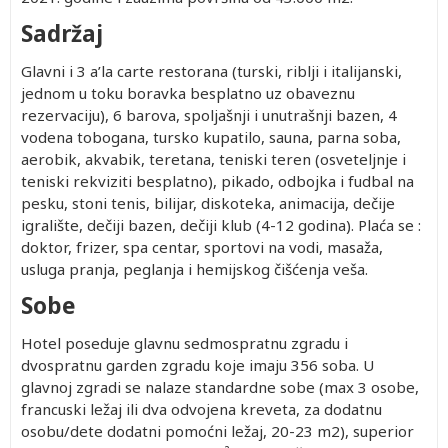
Sadržaj
Glavni i 3 a’la carte restorana (turski, riblji i italijanski,
jednom u toku boravka besplatno uz obaveznu
rezervaciju), 6 barova, spoljašnji i unutrašnji bazen, 4
vodena tobogana, tursko kupatilo, sauna, parna soba,
aerobik, akvabik, teretana, teniski teren (osveteljnje i
teniski rekviziti besplatno), pikado, odbojka i fudbal na
pesku, stoni tenis, bilijar, diskoteka, animacija, dečije
igralište, dečiji bazen, dečiji klub (4-12 godina). Plaća se :
doktor, frizer, spa centar, sportovi na vodi, masaža,
usluga pranja, peglanja i hemijskog čišćenja veša.
Sobe
Hotel poseduje glavnu sedmospratnu zgradu i
dvospratnu garden zgradu koje imaju 356 soba. U
glavnoj zgradi se nalaze standardne sobe (max 3 osobe,
francuski ležaj ili dva odvojena kreveta, za dodatnu
osobu/dete dodatni pomoćni ležaj, 20-23 m2), superior