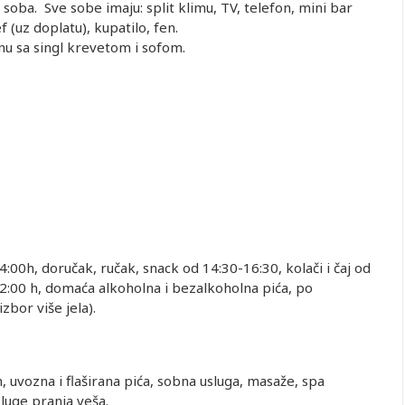
soba. Sve sobe imaju: split klimu, TV, telefon, mini bar
 (uz doplatu), kupatilo, fen.
u sa singl krevetom i sofom.
4:00h, doručak, ručak, snack od 14:30-16:30, kolači i čaj od
22:00 h, domaća alkoholna i bezalkoholna pića, po
bor više jela).
, uvozna i flaširana pića, sobna usluga, masaže, spa
luge pranja veša.