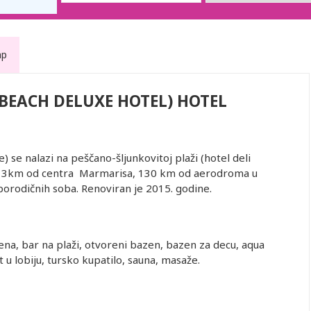
ap
 BEACH DELUXE HOTEL) HOTEL
 se nalazi na peščano-šljunkovitoj plaži (hotel deli
e i 3km od centra Marmarisa, 130 km od aerodroma u
orodičnih soba. Renoviran je 2015. godine.
ena, bar na plaži, otvoreni bazen, bazen za decu, aqua
u lobiju, tursko kupatilo, sauna, masaže.