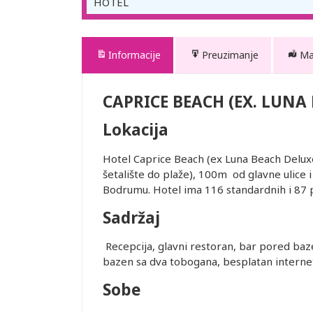
HOTEL
Informacije
Preuzimanje
M
CAPRICE BEACH (EX. LUNA
Lokacija
Hotel Caprice Beach (ex Luna Beach Deluxe)
šetalište do plaže), 100m od glavne ulic
Bodrumu. Hotel ima 116 standardnih i 87 p
Sadržaj
Recepcija, glavni restoran, bar pored baz
bazen sa dva tobogana, besplatan internet 
Sobe