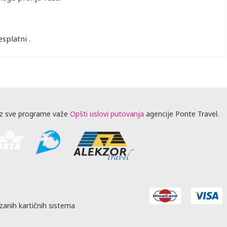
esplatni .
z sve programe važe
Opšti uslovi putovanja
agencije Ponte Travel.
zanih kartičnih sistema