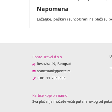
Napomena
Ležaljke, peškiri i suncobrani na plaži su b
U
Ponte Travel d.o.o
Resavka 49, Beograd
aranzmani@ponte.rs
+381-11-7858585
Kartice koje primamo
Sva plaćanja možete vršiti putem nekog od prika