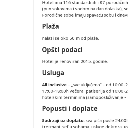
Hotel ima 116 standardnih i 87 porodičnih 
(pun sokovima i vodom na dan dolaska), sef
Porodične sobe imaju spavaću sobu i dnevn
Plaža
nalazi se oko 50 m od plaže.
Opšti podaci
Leaflet
Hotel je renoviran 2015. godine.
Usluga
All inclusive
– „sve uključeno“ – od 10:00-2
17:00-18:00h večera, patiserija od 10:00-
hotelskim terminima (samoposluživanje – iz
Popusti i doplate
Sadrzaji uz doplatu:
sva pića posle 24:00h
tretmani, sef u sobama, usluge doktora, us