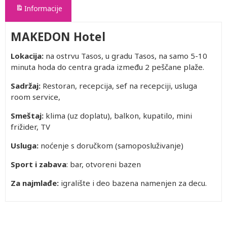
Informacije
MAKEDON Hotel
Lokacija:
na ostrvu Tasos, u gradu Tasos, na samo 5-10
minuta hoda do centra grada između 2 peščane plaže.
Sadržaj:
Restoran, recepcija, sef na recepciji, usluga
room service,
Smeštaj:
klima (uz doplatu), balkon, kupatilo, mini
frižider, TV
Usluga:
noćenje s doručkom (samoposluživanje)
Sport i zabava
: bar, otvoreni bazen
Za najmlađe:
igralište i deo bazena namenjen za decu.