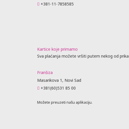
+381-11-7858585
Kartice koje primamo
Sva plaćanja možete vršiti putem nekog od prika
Franšiza
Masarikova 1, Novi Sad
+381(60)531 85 00
Možete preuzeti našu aplikaciju.