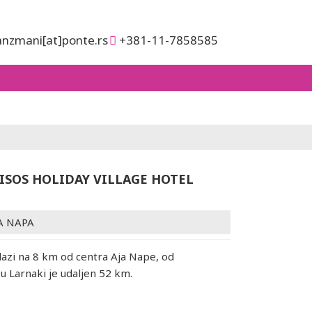
anzmani[at]ponte.rs
+381-11-7858585
SOS HOLIDAY VILLAGE HOTEL
A NAPA
lazi na 8 km od centra Aja Nape, od
 Larnaki je udaljen 52 km.