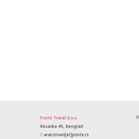
U
Ponte Travel d.o.o
Resavka 49, Beograd
aranzmani[at]ponte.rs