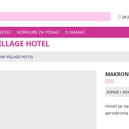
ar
NESS
KONKURS ZA POSAO
O NAMA
ILLAGE HOTEL
AY VILLAGE HOTEL
MAKRONI
KIPAR
/
AY
Hotel se na
aerodroma u