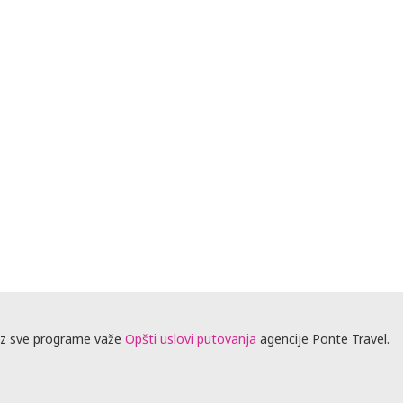
z sve programe važe
Opšti uslovi putovanja
agencije Ponte Travel.