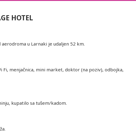
GE HOTEL
d aerodroma u Larnaki je udaljen 52 km.
Wi Fi, menjačnica, mini market, doktor (na poziv), odbojka,
hinju, kupatilo sa tušem/kadom.
ža.