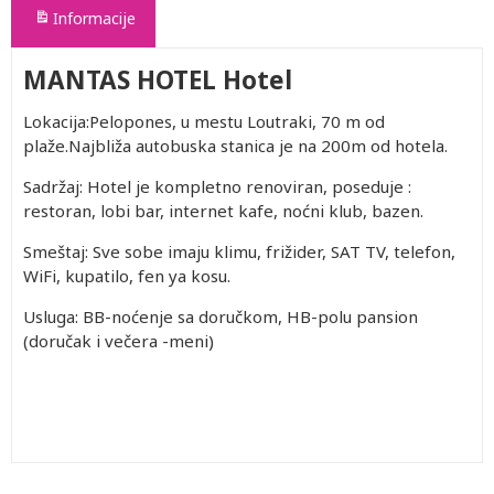
Informacije
MANTAS HOTEL Hotel
Lokacija:Pelopones, u mestu Loutraki, 70 m od
plaže.Najbliža autobuska stanica je na 200m od hotela.
Sadržaj: Hotel je kompletno renoviran, poseduje :
restoran, lobi bar, internet kafe, noćni klub, bazen.
Smeštaj: Sve sobe imaju klimu, frižider, SAT TV, telefon,
WiFi, kupatilo, fen ya kosu.
Usluga: BB-noćenje sa doručkom, HB-polu pansion
(doručak i večera -meni)