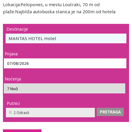
Lokacija:Pelopones, u mestu Loutraki, 70 m od
plaže.Najbliža autobuska stanica je na 200m od hotela
Destinacije
MANTAS HOTEL Hotel
Prijava
Noćenja
Putnici
2 Odrasli