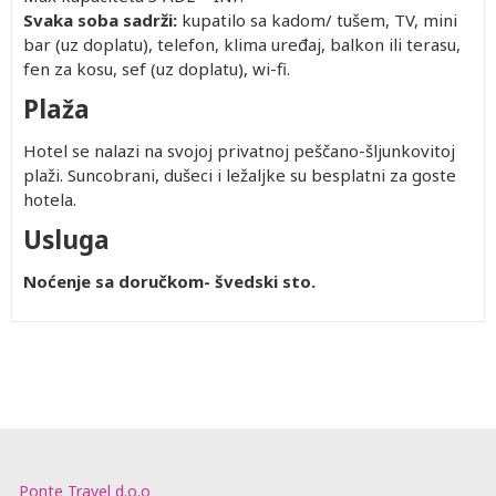
Svaka soba sadrži:
kupatilo sa kadom/ tušem, TV, mini
bar (uz doplatu), telefon, klima uređaj, balkon ili terasu,
fen za kosu, sef (uz doplatu), wi-fi.
Plaža
Hotel se nalazi na svojoj privatnoj peščano-šljunkovitoj
plaži. Suncobrani, dušeci i ležaljke su besplatni za goste
hotela.
Usluga
Noćenje sa doručkom- švedski sto.
Ponte Travel d.o.o