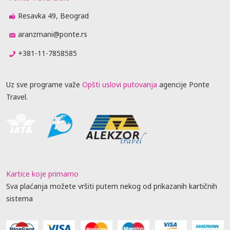
Resavka 49, Beograd
aranzmani@ponte.rs
+381-11-7858585
Uz sve programe važe
Opšti uslovi putovanja
agencije Ponte
Travel.
Kartice koje primamo
Sva plaćanja možete vršiti putem nekog od prikazanih kartičnih
sistema