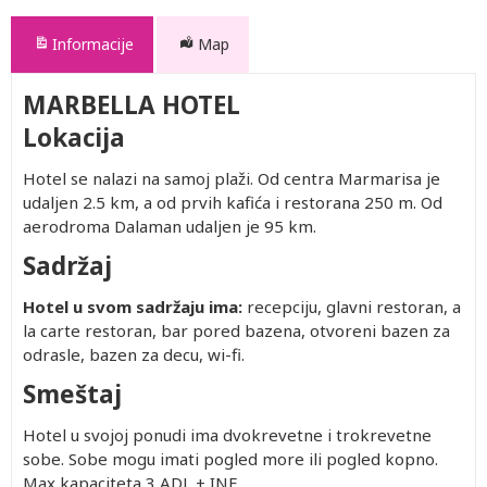
Informacije
Map
MARBELLA HOTEL
Lokacija
Hotel se nalazi na samoj plaži. Od centra Marmarisa je
udaljen 2.5 km, a od prvih kafića i restorana 250 m. Od
aerodroma Dalaman udaljen je 95 km.
Sadržaj
Hotel u svom sadržaju ima:
recepciju, glavni restoran, a
la carte restoran, bar pored bazena, otvoreni bazen za
odrasle, bazen za decu, wi-fi.
Smeštaj
Hotel u svojoj ponudi ima dvokrevetne i trokrevetne
sobe. Sobe mogu imati pogled more ili pogled kopno.
Max kapaciteta 3 ADL + INF.