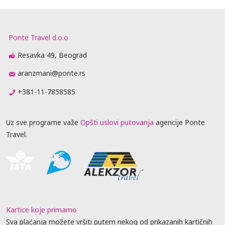
Ponte Travel d.o.o
Resavka 49, Beograd
aranzmani@ponte.rs
+381-11-7858585
Uz sve programe važe
Opšti uslovi putovanja
agencije Ponte
Travel.
Kartice koje primamo
Sva plaćanja možete vršiti putem nekog od prikazanih kartičnih