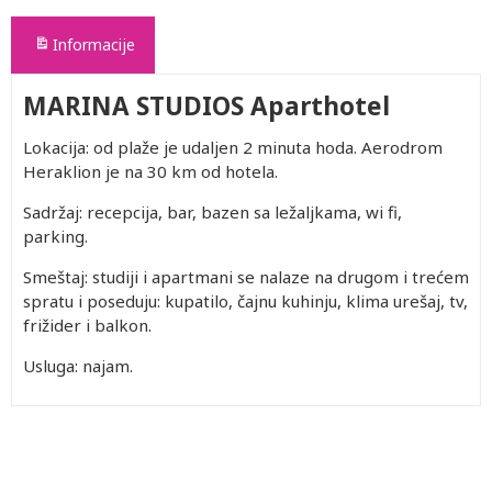
Informacije
MARINA STUDIOS Aparthotel
Lokacija: od plaže je udaljen 2 minuta hoda. Aerodrom
Heraklion je na 30 km od hotela.
Sadržaj: recepcija, bar, bazen sa ležaljkama, wi fi,
parking.
Smeštaj: studiji i apartmani se nalaze na drugom i trećem
spratu i poseduju: kupatilo, čajnu kuhinju, klima urešaj, tv,
frižider i balkon.
Usluga: najam.