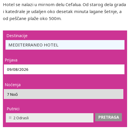
Hotel se nalazi u mirnom delu Cefalua. Od starog dela grada
i katedrale je udaljen oko desetak minuta lagane šetnje, a
od peščane plaže oko 500m.
Destinacije
MEDITERRANEO HOTEL
Prijava
Noćenja
Putnici
2 Odrasli