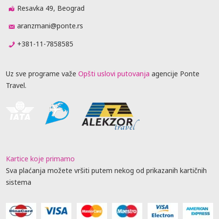
Resavka 49, Beograd
aranzmani@ponte.rs
+381-11-7858585
Uz sve programe važe
Opšti uslovi putovanja
agencije Ponte
Travel.
Kartice koje primamo
Sva plaćanja možete vršiti putem nekog od prikazanih kartičnih
sistema