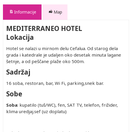
Informacije
Map
MEDITERRANEO HOTEL
Lokacija
Hotel se nalazi u mirnom delu Cefalua. Od starog dela
grada i katedrale je udaljen oko desetak minuta lagane
šetnje, a od peščane plaže oko 500m.
Sadržaj
16 soba, restoran, bar, Wi Fi, parking,snek bar.
Sobe
Soba
: kupatilo (tuš/WC), fen, SAT TV, telefon, frižider,
klima uredjaj.sef (uz doplatu)