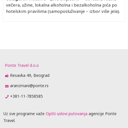
večera, užine, lokalna alkoholna i bezalkoholna pića po
hotelskim pravilima (samoposluživanje – izbor više jela).
Ponte Travel d.o.o
Resavka 49, Beograd
aranzmani@ponte.rs
+381-11-7858585
Uz sve programe važe
Opšti uslovi putovanja
agencije Ponte
Travel.