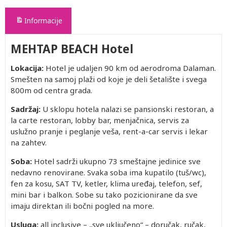
Informacije
MEHTAP BEACH Hotel
Lokacija:
Hotel je udaljen 90 km od aerodroma Dalaman.
Smešten na samoj plaži od koje je deli šetalište i svega
800m od centra grada.
Sadržaj:
U sklopu hotela nalazi se pansionski restoran, a
la carte restoran, lobby bar, menjačnica, servis za
uslužno pranje i peglanje veša, rent-a-car servis i lekar
na zahtev.
Soba:
Hotel sadrži ukupno 73 smeštajne jedinice sve
nedavno renovirane. Svaka soba ima kupatilo (tuš/wc),
fen za kosu, SAT TV, ketler, klima uređaj, telefon, sef,
mini bar i balkon. Sobe su tako pozicionirane da sve
imaju direktan ili bočni pogled na more.
Usluga:
all inclusive – „sve uključeno“ – doručak, ručak,