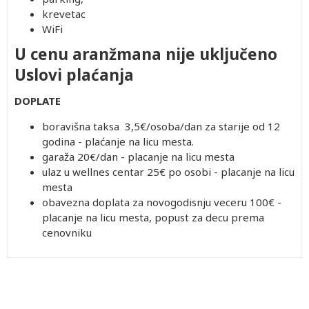
krevetac
WiFi
U cenu aranžmana nije uključeno
Uslovi plaćanja
DOPLATE
boravišna taksa 3,5€/osoba/dan za starije od 12
godina - plaćanje na licu mesta.
garaža 20€/dan - placanje na licu mesta
ulaz u wellnes centar 25€ po osobi - placanje na licu
mesta
obavezna doplata za novogodisnju veceru 100€ -
placanje na licu mesta, popust za decu prema
cenovniku