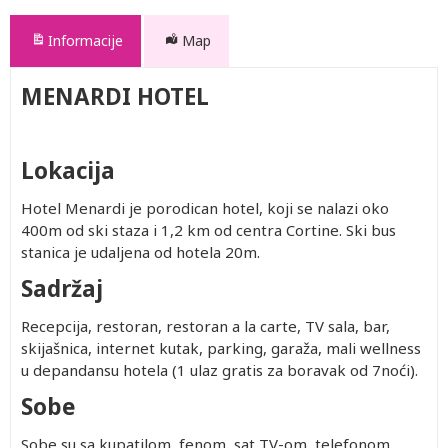
Informacije
Map
MENARDI HOTEL
Lokacija
Hotel Menardi je porodican hotel, koji se nalazi oko
400m od ski staza i 1,2 km od centra Cortine. Ski bus
stanica je udaljena od hotela 20m.
Sadržaj
Recepcija, restoran, restoran a la carte, TV sala, bar,
skijašnica, internet kutak, parking, garaža, mali wellness
u depandansu hotela (1 ulaz gratis za boravak od 7noći).
Sobe
Sobe su sa kupatilom, fenom, sat TV-om, telefonom,