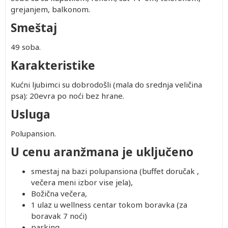
grejanjem, balkonom.
Smeštaj
49 soba.
Karakteristike
Kućni ljubimci su dobrodošli (mala do srednja veličina
psa): 20evra po noći bez hrane.
Usluga
Polupansion.
U cenu aranžmana je uključeno
smestaj na bazi polupansiona (buffet doručak ,
večera meni izbor vise jela),
Božična večera,
1 ulaz u wellness centar tokom boravka (za
boravak 7 noći)
parking,