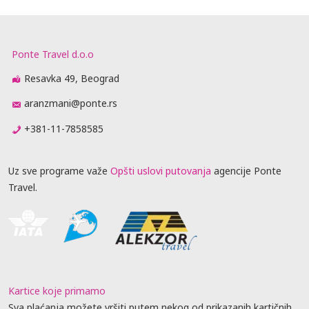
Ponte Travel d.o.o
Resavka 49, Beograd
aranzmani@ponte.rs
+381-11-7858585
Uz sve programe važe
Opšti uslovi putovanja
agencije Ponte
Travel.
Kartice koje primamo
Sva plaćanja možete vršiti putem nekog od prikazanih kartičnih