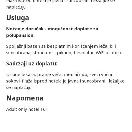
Plaža ispred hotela je javna i suncobrani i ležaljke se
naplaćuju.
Usluga
Noćenje doručak - mogućnost doplate za
polupansion.
Spoljašnji bazen sa besplatnim korišćenjem ležaljki i
suncobrana, stoni tenis, pikado, besplatan WiFi u lobiju.
Sadrzaji uz doplatu:
Usluge lekara, pranje veša, menjačnica, sveži voćni
sokovi. Plaža ispred hotela je javna i suncobrani i ležaljke
se naplaćuju.
Napomena
Adult only hotel 16+