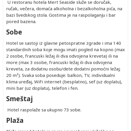
U restoranu hotela Mert Seaside služe se doručak,
ručak, večera, domaća alkoholna i bezalkoholna pića, na
bazi švedskog stola. Gostima je na raspolaganju i bar
pored bazena.
Sobe
Hotel se sastoji iz glavne petospratne zgrade i ima 140
standardnih soba koje mogu imati pogled na kopno (max
2 osobe, francuski ležaj ili dva odvojena kreveta) ili na
more (max 3 osobe, francuski ležaj ili dva odvojena
kreveta, za dodatnu osobu/dete dodatni pomoćni ležaj;
20 m²). Svaka soba poseduje: balkon, TV, individualni
klima uređaj, WiFi internet (besplatno), sef (uz doplatu),
mini bar (uz doplatu), telefon i fen.
Smeštaj
Hotel raspolaže sa ukupno 73 sobe.
Plaža