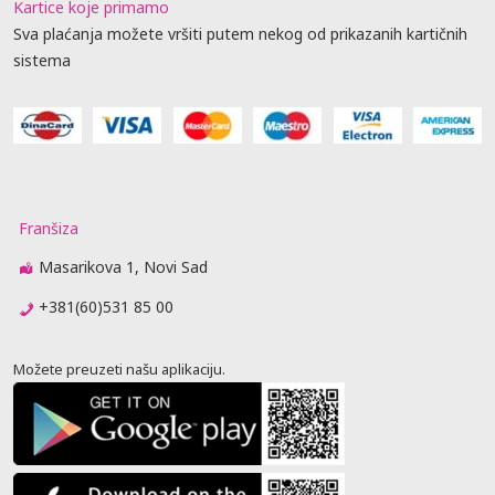
Kartice koje primamo
Sva plaćanja možete vršiti putem nekog od prikazanih kartičnih
sistema
Franšiza
Masarikova 1, Novi Sad
+381(60)531 85 00
Možete preuzeti našu aplikaciju.