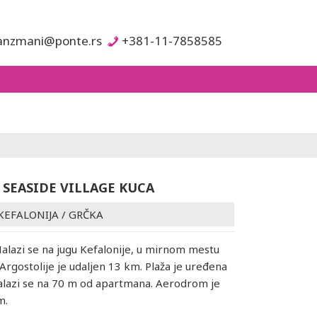
anzmani@ponte.rs
+381-11-7858585
 SEASIDE VILLAGE KUCA
KEFALONIJA
/
GRČKA
alazi se na jugu Kefalonije, u mirnom mestu
 Argostolije je udaljen 13 km. Plaža je uređena
alazi se na 70 m od apartmana. Aerodrom je
m.