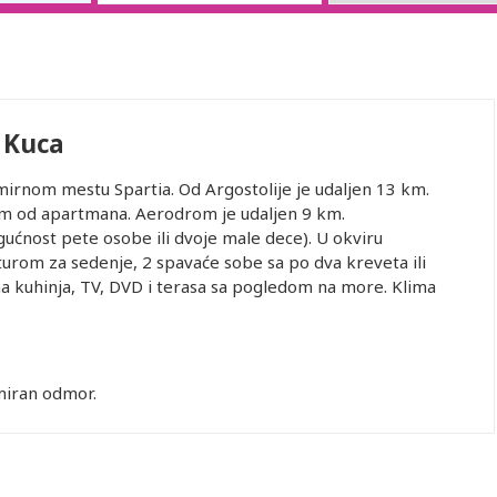
 Kuca
 mirnom mestu Spartia. Od Argostolije je udaljen 13 km.
0 m od apartmana. Aerodrom je udaljen 9 km.
ućnost pete osobe ili dvoje male dece). U okviru
urom za sedenje, 2 spavaće sobe sa po dva kreveta ili
 kuhinja, TV, DVD i terasa sa pogledom na more. Klima
miran odmor.