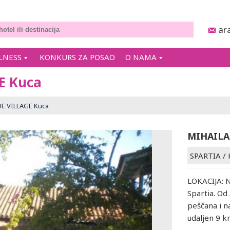
ar
LNESS
KONKURS ZA POSAO
O NAMA
E Kuca
E VILLAGE Kuca
MIHAILA
SPARTIA
/
LOKACIJA: N
Spartia. Od
peščana i n
udaljen 9 k