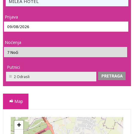
MILEA HOTEL
Prijava
Noćenja
Putnici
2 Odrasli
Map
+
MILEA HOTEL