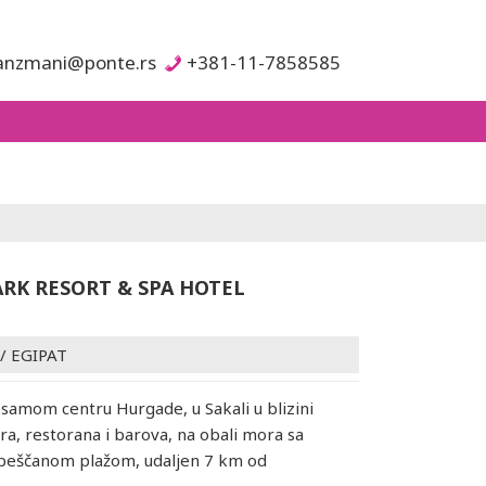
anzmani@ponte.rs
+381-11-7858585
RK RESORT & SPA HOTEL
/
EGIPAT
 samom centru Hurgade, u Sakali u blizini
ra, restorana i barova, na obali mora sa
peščanom plažom, udaljen 7 km od