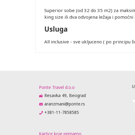
iju,
 zabranjeno
Superior sobe (od 32 do 35 m2) za maksimu
 prilikom
king size ili dva odvojena ležaja i pomoćni 
 U najvećem
je, što može
Usluga
si od
All inclusive - sve ukljuceno ( po principu 
rasporedu
ta ili
prisustvo).
me obaveste
da
 biti
U
raćajna
Ponte Travel d.o.o
dino ovlašćen
Resavka 49, Beograd
aranzmani@ponte.rs
+381-11-7858585
obijanja
Kartice koje primamo