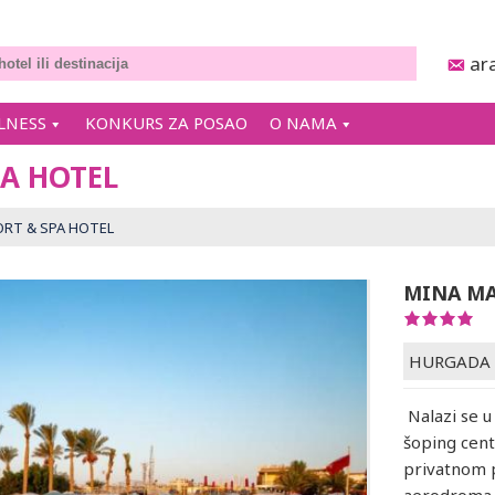
ar
LNESS
KONKURS ZA POSAO
O NAMA
A HOTEL
RT & SPA HOTEL
MINA MA
HURGADA
Nalazi se u
šoping cent
privatnom 