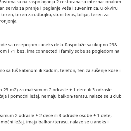
Gostima su na raspolaganju 2 restorana sa internacionalom
r, servis za pranje i peglanje veša i suvenirnica. U okviru
teren, teren za odbojku, stoni tenis, bilijar, teren za
ronjenja.
rade sa recepcijom i aneks dela. Raspolaže sa ukupno 298
asom i 71 bez, ima connected i family sobe sa pogledom na
ilo sa tuš kabinom ili kadom, telefon, fen za sušenje kose i
o 23 m2) za maksimum 2 odrasle + 1 dete ili 3 odrasle
žaja i pomoćni ležaj, nemaju balkon­/terasu, nalaze se u club
imum 2 odrasle + 2 dece ili 3 odrasle osobe + 1 dete,
omoćni ležaj, imaju balkon­/terasu, nalaze se u aneks i