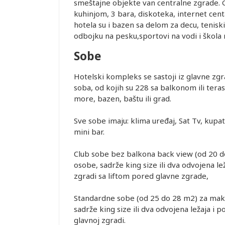
SMEŠTAJ U
smeštajne objekte van centralne zgrade. 
REMENA
kuhinjom, 3 bara, diskoteka, internet centa
hotela su i bazen sa delom za decu, teniski 
odbojku na pesku,sportovi na vodi i škola 
NCE
r ima
Sobe
.2026.
iguranje
Hotelski kompleks se sastoji iz glavne zg
OGRAD.
soba, od kojih su 228 sa balkonom ili ter
more, bazen, baštu ili grad.
Leaflet
Sve sobe imaju: klima uređaj, Sat Tv, kupat
mini bar.
uštaju
recepciji
Club sobe bez balkona back view (od 20 d
lobiju, ali
osobe, sadrže king size ili dva odvojena le
garantuje
zgradi sa liftom pored glavne zgrade,
nja Wi-Fi
 uticati.
Standardne sobe (od 25 do 28 m2) za maks
objektivnih
sadrže king size ili dva odvojena ležaja i p
po principu
glavnoj zgradi.