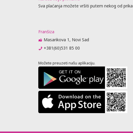
vnik
Sva plaćanja možete vršiti putem nekog od prika
u agencije
je, predaju
jenja (
 nije stigao
Franšiza
 se otkazne
Masarikova 1, Novi Sad
+381(60)531 85 00
m 6 meseci
ator
ovoran ako
Možete preuzeti našu aplikaciju.
putne
e isprave
va.
PITAJU O
M ILI
PASOŠU SA
OZ AVIONOM:
je vreme