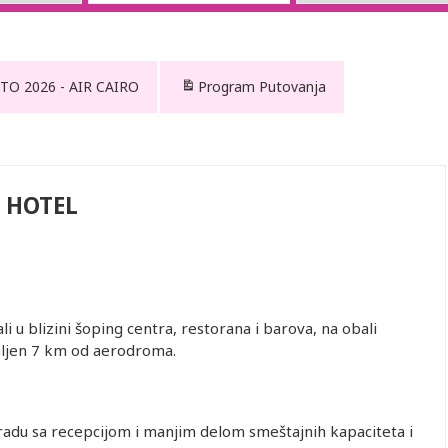
TO 2026 - AIR CAIRO
Program Putovanja
 HOTEL
 u blizini šoping centra, restorana i barova, na obali
ljen 7 km od aerodroma.
adu sa recepcijom i manjim delom smeštajnih kapaciteta i