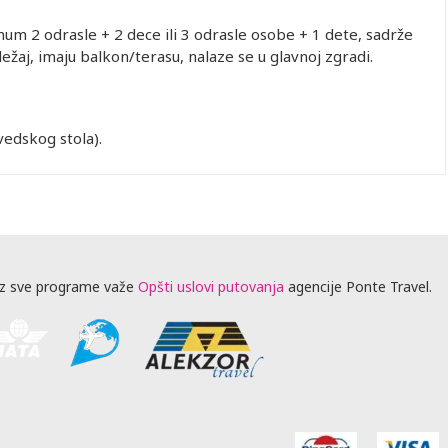
m 2 odrasle + 2 dece ili 3 odrasle osobe + 1 dete, sadrže
ležaj, imaju balkon/terasu, nalaze se u glavnoj zgradi.
švedskog stola).
z sve programe važe
Opšti uslovi putovanja
agencije Ponte Travel.