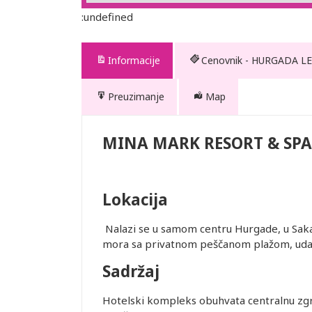
:undefined
Informacije
Cenovnik - HURGADA LE
Preuzimanje
Map
& SPA
MINA MARK RESORT & SPA
Lokacija
ednjem kursu
ur-ima i
Nalazi se u samom centru Hurgade, u Sakali
or zadržava
mora sa privatnom peščanom plažom, uda
Sadržaj
STRANE
 DANA PRED
Hotelski kompleks obuhvata centralnu zgr