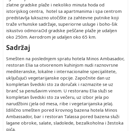
zlatne gradske plaže i nekoliko minuta hoda od
istorijskog centra, hotel sa apartmanima i spa centrom
predstavlja luksuzno utočište za zahtevne putnike koji
traže vrhunske sadržaje, superiorne usluge i boho-šik
iskustvo odmora.Od gradske peščane plaže je udaljen
oko 250m. Aerodrom je udaljen oko 65 km.
Sadržaj
Smešten na poslednjem spratu hotela Minos Ambasador,
restoran Elia sa otvorenom kuhinjom nudi raznovrsne
mediteranske, lokalne i internacionalne specijalitete,
uključujući vegetarijanske opcije. Započnite dan uz
kompletan švedski sto za doručak i razmazite se uz
branč sa penušavim vinom. U restoranu Elia služi se
kompletan švedski sto za večeru, uz izbor jela po
narudžbini (jela od mesa, ribe i vegetarijanska jela).
Idilično smešten pored krovnog bazena hotela Minos
Ambassador, bar i restoran Talassa pored bazena služi
lagane obroke, salate, sladolede, bezalkoholna i žestoka
pića.