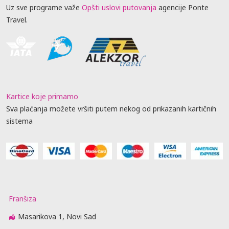
Uz sve programe važe
Opšti uslovi putovanja
agencije Ponte
Travel.
Kartice koje primamo
Sva plaćanja možete vršiti putem nekog od prikazanih kartičnih
sistema
Franšiza
Masarikova 1, Novi Sad