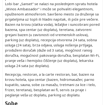
Lobi bar „Sanset“ se nalazi na poslednjem spratu hotela
„Minos Ambassador“ i može se pohvaliti elegantnom,
opuštenom atmosferom. Savršeno mesto za druženje sa
prijateljima uz topli ili hladni napitak, ili piće pre večere.
Bazen na krovu (slatka voda), ležaljke i suncobrani pored
bazena, spa centar (uz doplatu), teretana, zatvoreni
grejani bazen (u zavisnosti od vremenskih uslova),
parking (uz doplatu), recepcija otvorena 24 sata, sobna
usluga (24 sata), brza odjava, usluga nošenja prtljaga,
produženi doručak (duže od 3 sata), mogćnost ranog
doručka, mogućnost pakovanja doručka, besplatan Wi-Fi,
pranje veša i hemijsko čišćenje (uz doplatu), lekarska
usluga 24 sata (uz doplatu).
Recepcija, restoran, a la carte restoran, bar, bazen na
krovu hotela, spa centar (bazen, hidromasažer, parno
kupatilo, sauna, sobe za masažu, tretmani za lice i telo,
frizer, teretana), besplatan wi fi, servis za praje i
peglanje veša uz doplatu, parking uz doplatu.
Sobe