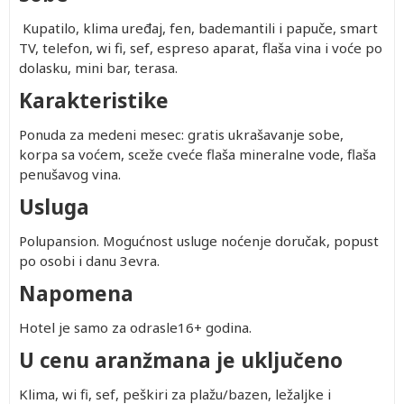
Kupatilo, klima uređaj, fen, bademantili i papuče, smart
TV, telefon, wi fi, sef, espreso aparat, flaša vina i voće po
dolasku, mini bar, terasa.
Karakteristike
Ponuda za medeni mesec: gratis ukrašavanje sobe,
korpa sa voćem, sceže cveće flaša mineralne vode, flaša
penušavog vina.
Usluga
Polupansion. Mogućnost usluge noćenje doručak, popust
po osobi i danu 3evra.
Napomena
Hotel je samo za odrasle16+ godina.
U cenu aranžmana je uključeno
Klima, wi fi, sef, peškiri za plažu/bazen, ležaljke i