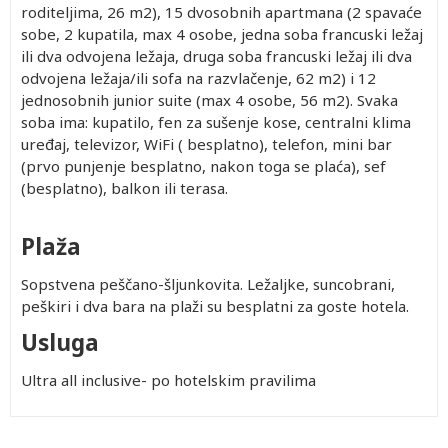
roditeljima, 26 m2), 15 dvosobnih apartmana (2 spavaće
sobe, 2 kupatila, max 4 osobe, jedna soba francuski ležaj
ili dva odvojena ležaja, druga soba francuski ležaj ili dva
odvojena ležaja/ili sofa na razvlačenje, 62 m2) i 12
jednosobnih junior suite (max 4 osobe, 56 m2). Svaka
soba ima: kupatilo, fen za sušenje kose, centralni klima
uređaj, televizor, WiFi ( besplatno), telefon, mini bar
(prvo punjenje besplatno, nakon toga se plaća), sef
(besplatno), balkon ili terasa.
Plaža
Sopstvena peščano-šljunkovita. Ležaljke, suncobrani,
peškiri i dva bara na plaži su besplatni za goste hotela.
Usluga
Ultra all inclusive- po hotelskim pravilima