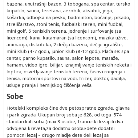
bazena, unutrašnji bazen, 3 tobogana, spa centar, tursko
kupatilo, sauna, teretana, aerobik, akvabik, joga,
košarka, odbojka na pesku, badminton, boćanje, pikado,
streličarstvo, stoni tenis, fudbalski teren, mini fudbal,
mini golf, 5 teniskih terena, jedrenje i surfovanje (sa
licencom), kanu, katamaran (sa licencom), muzika uživo,
animacija, diskoteka, 2 dečija bazena, dečije igralište,
mini klub (4-7 god.), junior klub (8-12 god.). Plaća se: spa
centar, parno kupatilo, sauna, salon lepote, masaže,
hamam, video igre, bilijar, iznajmljivanje teniskih reketa i
loptica, osvetljavanje teniskih terena, časovi ronjenja i
tenisa, motorni sportovi na vodi, frizer, doktor, dadilja,
usluge pranja i hemijskog čišćenja veša.
Sobe
Hotelski kompleks čine dve petospratne zgrade, glavna
i park zgrada. Ukupan broj soba je 628, od toga 574
standardnih soba (max 3 osobe, francuski lezaj ili dva
odvojena kreveta,za dodatnu osobu/dete dodatni
pomocni lezaj – drugo mladje dete deli lezaj sa