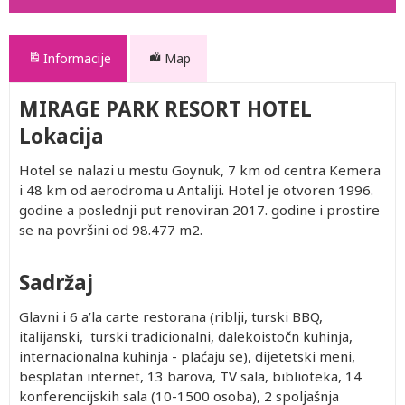
Informacije
Map
MIRAGE PARK RESORT HOTEL
Lokacija
Hotel se nalazi u mestu Goynuk, 7 km od centra Kemera
i 48 km od aerodroma u Antaliji. Hotel je otvoren 1996.
godine a poslednji put renoviran 2017. godine i prostire
se na površini od 98.477 m2.
Sadržaj
Glavni i 6 a’la carte restorana (riblji, turski BBQ,
italijanski, turski tradicionalni, dalekoistočn kuhinja,
internacionalna kuhinja - plaćaju se), dijetetski meni,
besplatan internet, 13 barova, TV sala, biblioteka, 14
konferencijskih sala (10-1500 osoba), 2 spoljašnja