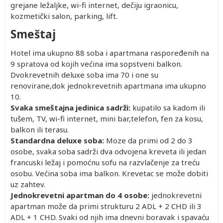
grejane ležaljke, wi-fi internet, dečiju igraonicu,
kozmetički salon, parking, lift.
Smeštaj
Hotel ima ukupno 88 soba i apartmana raspoređenih na
9 spratova od kojih većina ima sopstveni balkon.
Dvokrevetnih deluxe soba ima 70 i one su
renovirane,dok jednokrevetnih apartmana ima ukupno
10.
Svaka smeštajna jedinica sadrži:
kupatilo sa kadom ili
tušem, TV, wi-fi internet, mini bar,telefon, fen za kosu,
balkon ili terasu.
Standardna deluxe soba:
Moze da primi od 2 do 3
osobe, svaka soba sadrži dva odvojena kreveta ili jedan
francuski ležaj i pomoćnu sofu na razvlačenje za treću
osobu. Većina soba ima balkon. Krevetac se može dobiti
uz zahtev.
Jednokrevetni apartman do 4 osobe:
jednokrevetni
apartman može da primi strukturu 2 ADL + 2 CHD ili 3
ADL + 1 CHD. Svaki od njih ima dnevni boravak i spavaću