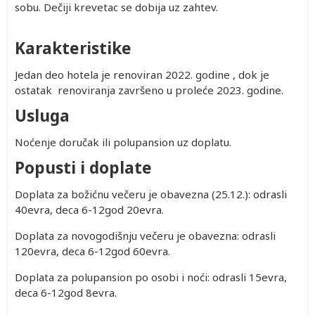
sobu. Dečiji krevetac se dobija uz zahtev.
Karakteristike
Jedan deo hotela je renoviran 2022. godine , dok je
ostatak renoviranja završeno u proleće 2023. godine.
Usluga
Noćenje doručak ili polupansion uz doplatu.
Popusti i doplate
Doplata za božićnu večeru je obavezna (25.12.): odrasli
40evra, deca 6-12god 20evra.
Doplata za novogodišnju večeru je obavezna: odrasli
120evra, deca 6-12god 60evra.
Doplata za polupansion po osobi i noći: odrasli 15evra,
deca 6-12god 8evra.