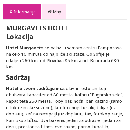
Informacije
Map
MURGAVETS HOTEL
Lokacija
Hotel Murgavets
se nalazi u samom centru Pamporova,
na oko 10 minuta od najbliže ski staze. Od Sofije je
udaljen 260 km, od Plovdiva 85 km,a od Beograda 630
km.
Sadržaj
Hotel u svom sadržaju ima:
glavni restoran koji
obuhvata kapacitet od 80 mesta, kafanu "Bugarsko selo",
kapaciteta 250 mesta, loby bar, noćni bar, kazino (samo
u toku zimske sezone), konferencijsku salu, bilijar (uz
doplatu), sef na recepciji (uz doplatu), fax, fotokopiranje,
kurirsku službu, dva bazena, jedan za odrasle i jedan za
decu, prostor za fitnes, dve saune, parno kupatilo,