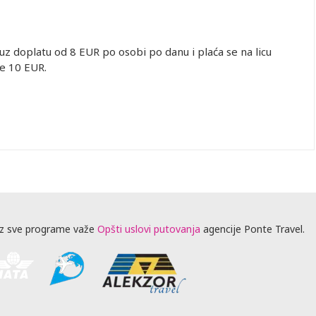
uz doplatu od 8 EUR po osobi po danu i plaća se na licu
je 10 EUR.
z sve programe važe
Opšti uslovi putovanja
agencije Ponte Travel.