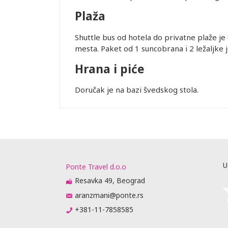
Plaža
Shuttle bus od hotela do privatne plaže je 
mesta. Paket od 1 suncobrana i 2 ležaljke 
Hrana i piće
Doručak je na bazi švedskog stola.
U
Ponte Travel d.o.o
Resavka 49, Beograd
aranzmani@ponte.rs
+381-11-7858585