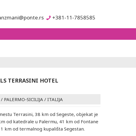
anzmani@ponte.rs
+381-11-7858585
LS TERRASINI HOTEL
/
PALERMO-SICILIJA
/
ITALIJA
estu Terrasini, 38 km od Segeste, objekat je
km od katedrale u Palermu, 41 km od Fontane
 31 km od termalnog kupališta Segestan.