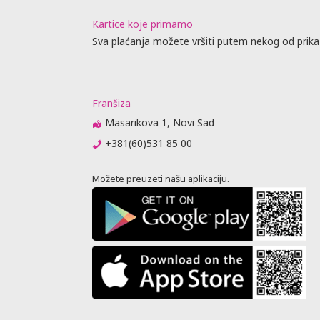
Kartice koje primamo
Sva plaćanja možete vršiti putem nekog od prika
Franšiza
Masarikova 1, Novi Sad
+381(60)531 85 00
Možete preuzeti našu aplikaciju.