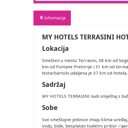
Informacije
MY HOTELS TERRASINI HO
Lokacija
Smešten u mestu Terrasini, 38 km od Sege
km od Fontane Pretorije i 31 km od termal
Notarbartolo udaljena je 37 km od hotela
Sadržaj
MY HOTELS TERRASINI nudi smještaj s ba
Sobe
Sve smeštajne jedinice imaju klima-uređaj, 
vodu, bide, besplatan toaletni pribor i ga