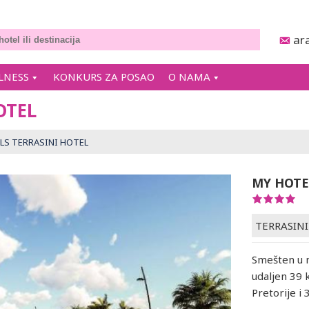
ar
LNESS
KONKURS ZA POSAO
O NAMA
OTEL
LS TERRASINI HOTEL
MY HOTE
TERRASINI
Smešten u m
udaljen 39 
Pretorije i