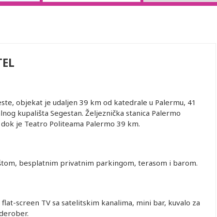
TEL
ste, objekat je udaljen 39 km od katedrale u Palermu, 41
nog kupališta Segestan. Željeznička stanica Palermo
, dok je Teatro Politeama Palermo 39 km.
štom, besplatnim privatnim parkingom, terasom i barom.
flat-screen TV sa satelitskim kanalima, mini bar, kuvalo za
rderober.