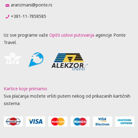
aranzmani@ponte.rs
+381-11-7858585
Uz sve programe važe
Opšti uslovi putovanja
agencije Ponte
Travel.
Kartice koje primamo
Sva plaćanja možete vršiti putem nekog od prikazanih kartičnih
sistema