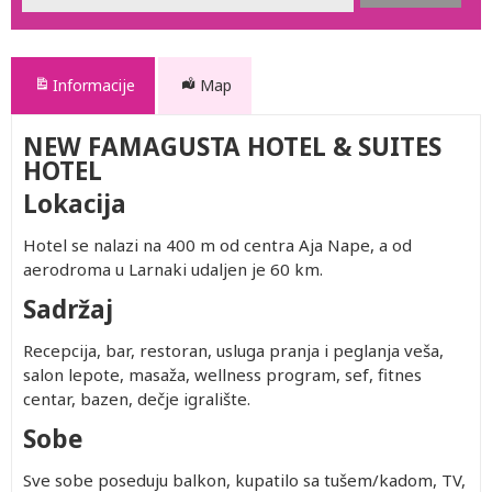
Informacije
Map
NEW FAMAGUSTA HOTEL & SUITES
HOTEL
Lokacija
Hotel se nalazi na 400 m od centra Aja Nape, a od
aerodroma u Larnaki udaljen je 60 km.
Sadržaj
Recepcija, bar, restoran, usluga pranja i peglanja veša,
salon lepote, masaža, wellness program, sef, fitnes
centar, bazen, dečje igralište.
Sobe
Sve sobe poseduju balkon, kupatilo sa tušem/kadom, TV,