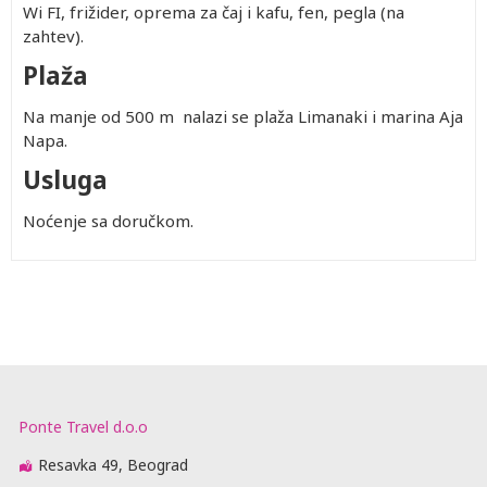
Wi FI, frižider, oprema za čaj i kafu, fen, pegla (na
zahtev).
Plaža
Na manje od 500 m nalazi se plaža Limanaki i marina Aja
Napa.
Usluga
Noćenje sa doručkom.
Ponte Travel d.o.o
Resavka 49, Beograd