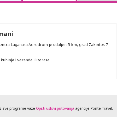
mani
ntra Laganasa.Aerodrom je udaljen 5 km, grad Zakintos 7
 kuhinja i veranda ili terasa.
z sve programe važe
Opšti uslovi putovanja
agencije Ponte Travel.