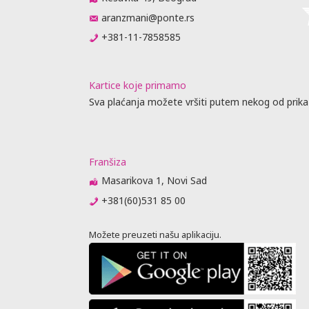
aranzmani@ponte.rs
+381-11-7858585
Kartice koje primamo
Sva plaćanja možete vršiti putem nekog od prika
Franšiza
Masarikova 1, Novi Sad
+381(60)531 85 00
Možete preuzeti našu aplikaciju.