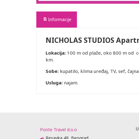
Informacije
NICHOLAS STUDIOS Apart
Lokacija:
100 m od plaže, oko 800 m od ce
km.
Sobe:
kupatilo, klima uređaj, TV, sef, čajna
Usluga:
najam.
U
Ponte Travel d.o.o
Resavka 49, Beograd