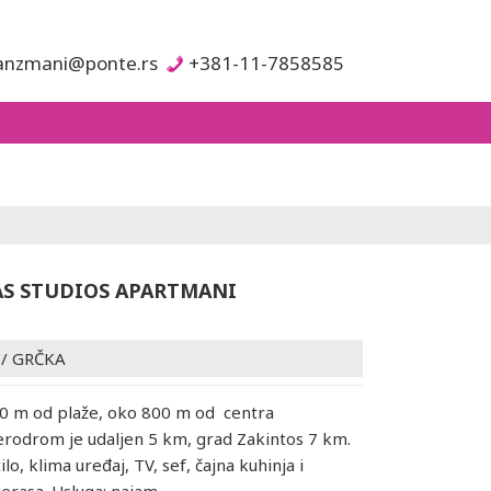
anzmani@ponte.rs
+381-11-7858585
S STUDIOS APARTMANI
/
GRČKA
00 m od plaže, oko 800 m od centra
rodrom je udaljen 5 km, grad Zakintos 7 km.
lo, klima uređaj, TV, sef, čajna kuhinja i