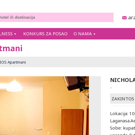
ar
LNESS
KONKURS ZA POSAO
O NAMA
tmani
OS Apartmani
NICHOLA
-
ZAKINTOS
Lokacija: 1
Laganasa.Ae
Sobe: kupati