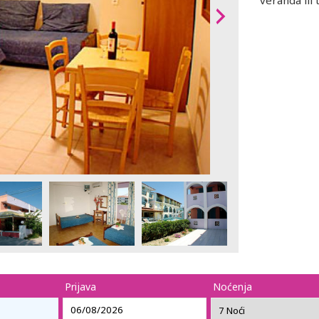
veranda ili 
Prijava
Noćenja