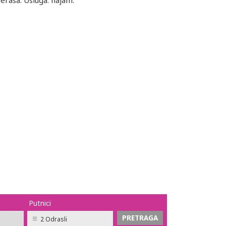
terasa. Usluga: najam.
Putnici
2 Odrasli