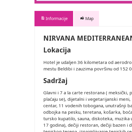
Informacije
Map
NIRVANA MEDITERRANEAN
Lokacija
Hotel je udaljen 36 kilometara od aerodro
mestu Beldibi i zauzima površinu od 152 0
Sadržaj
Glavni i 7 a la carte restorana ( meksički, 
plaćaju se), dijetalni i vegetarijanski men
centar, 11 vodenih tobogana, unutrašnji ba
odbojka na pesku, teretana, košarka, boćan
tursko kupatilo, sauna, diskoteka, muzika už
17 godina), dečiji restoran, dečiji bazen i 
teniskog terena, iznajmljivanje teniskih re