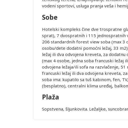
vodeni sportovi, usluga pranja veša i hemij
Sobe
Hotelski kompleks čine dve trospratne glav
sprat), 7 dvospratnih i 115 jednospratnih 
206 standardnih forest view soba (max 3 os
Leaflet
osobu/dete dodatni pomoćni ležaj, 33 m2)
ležaj ili dva odvojena kreveta, za dodatnu
(max 4 osobe, jedna soba francuski ležaj ili
odvojena ležaja/ili sofa na razvlačenje, 5
francuski ležaj ili dva odvojena kreveta, 
soba ima: kupatilo sa tuš kabinom, fen, TV,
(besplatno), centralni klima uređaj, balkon
Plaža
Sopstvena, šljunkovita. Ležaljke, suncobrani