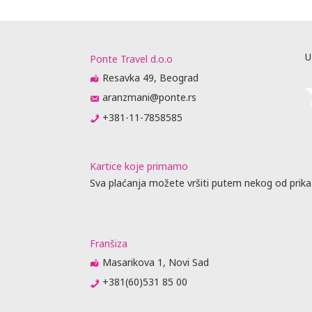
U
Ponte Travel d.o.o
Resavka 49, Beograd
aranzmani@ponte.rs
+381-11-7858585
Kartice koje primamo
Sva plaćanja možete vršiti putem nekog od prika
Franšiza
Masarikova 1, Novi Sad
+381(60)531 85 00