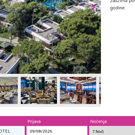
zauzima pov
godine.
Prijava
Noćenja
OTEL