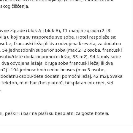
skog čišćenja.
ne zgrade (blok A i blok B), 11 manjih zgrada (2 i 3
vila u kojima su raspoređe sve sobe. Hotel raspolaže sa:
obe, francuski ležaj ili dva odvojena kreveta, za dodatnu
, 54 jednosobnih superior soba (max 2+2 osoba, francuski
 osobu/dete dodatni pomoćni ležaj, 33 m2), 94 family sobe
 dva odvojena ležaja, druga soba francuski ležaj ili dva
1 m2) i 104 jednosobnih cedar houses (max 3 osobe,
za dodatnu osobu/dete dodatni pomoćni ležaj, 42 m2). Svaka
 telefon, mini bar (besplatno), besplatan internet, sef
.
, peškiri i bar na plaži su besplatni za goste hotela.