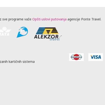
z sve programe važe
Opšti uslovi putovanja
agencije Ponte Travel.
zanih kartičnih sistema