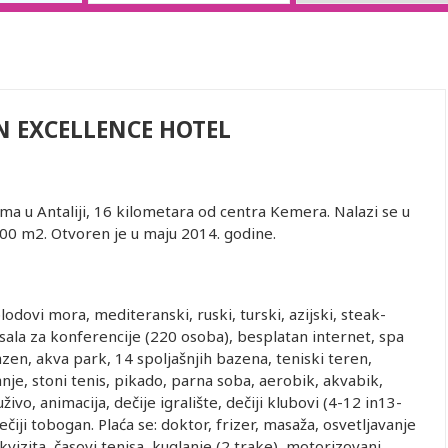
 EXCELLENCE HOTEL
ma u Antaliji, 16 kilometara od centra Kemera. Nalazi se u
00 m2. Otvoren je u maju 2014. godine.
plodovi mora, mediteranski, ruski, turski, azijski, steak-
i, sala za konferencije (220 osoba), besplatan internet, spa
zen, akva park, 14 spoljašnjih bazena, teniski teren,
je, stoni tenis, pikado, parna soba, aerobik, akvabik,
ivo, animacija, dečije igralište, dečiji klubovi (4-12 in13-
dečiji tobogan. Plaća se: doktor, frizer, masaža, osvetljavanje
kvizita, časovi tenisa, kuglanje (2 trake), motorizovani