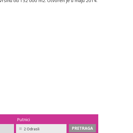
ršinu od 152 000 m2. Otvoren je u maju 2014.
Putnici
2 Odrasli