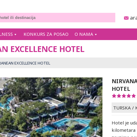
ar
LNESS
KONKURS ZA POSAO
O NAMA
N EXCELLENCE HOTEL
RANEAN EXCELLENCE HOTEL
NIRVANA
HOTEL
TURSKA
/
Hotel je ud
kilometara 