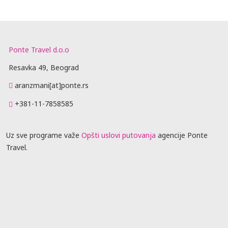
Ponte Travel d.o.o
Resavka 49, Beograd
aranzmani[at]ponte.rs
+381-11-7858585
Uz sve programe važe
Opšti uslovi putovanja
agencije Ponte
Travel.