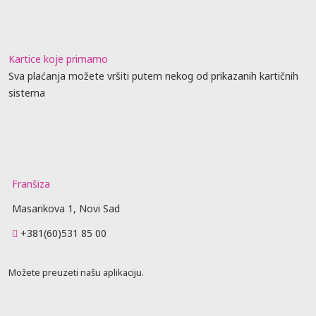
Kartice koje primamo
Sva plaćanja možete vršiti putem nekog od prikazanih kartičnih
sistema
Franšiza
Masarikova 1, Novi Sad
+381(60)531 85 00
Možete preuzeti našu aplikaciju.