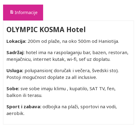
Informacije
OLYMPIC KOSMA Hotel
Lokacija:
200m od plaže, na oko 500m od Haniotija.
Sadržaj:
hotel ima na raspolaganju bar, bazen, restoran,
menjačnicu, internet kutak, wi-fi, sef uz doplatu.
Usluga:
polupansion( doručak i večera, švedski sto).
Postoji mogućnost doplate za all inclusive.
Sobe:
sve sobe imaju klimu , kupatilo, SAT TV, fen,
balkon ili terasu.
Sport i zabava:
odbojka na plaži, sportovi na vodi,
aerobik.