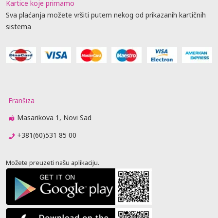
Kartice koje primamo
Sva plaćanja možete vršiti putem nekog od prikazanih kartičnih
sistema
Franšiza
Masarikova 1, Novi Sad
+381(60)531 85 00
Možete preuzeti našu aplikaciju.