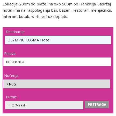
Lokacija: 200m od plaže, na oko 500m od Haniotija. Sadržaj:
hotel ima na raspolaganju bar, bazen, restoran, menjačnicu,
internet kutak, wi-fi, sef uz doplatu.
Destinacije
OLYMPIC KOSMA Hotel
Prijava
Noćenja
Putnici
2 Odrasli